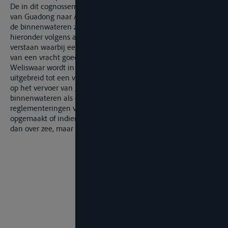
De in dit cognossement weergegeven vervoersovereenkomst
van Guadong naar Antwerpen is alleszins geen vervoer over
de binnenwateren zoals bedoeld door art. 2.1 CMNI, nu
hieronder volgens art. 2.1 een overeenkomst moet worden
verstaan waarbij een vervoerder zich verbindt tegen betaling
van een vracht goederen te vervoeren over de binnenwateren
Weliswaar wordt in art. 2.2 CMNI het toepassingsgebied
uitgebreid tot een vervoerovereenkomst die betrekking heeft
op het vervoer van goederen zonder overslag, zowel over de
binnenwateren als over de wateren die onder maritieme
reglementeringen vallen, indien geen zeecognossement is
opgemaakt of indien de afstand over binnenwateren langer is
dan over zee, maar die situatie doet zich hier niet voor.