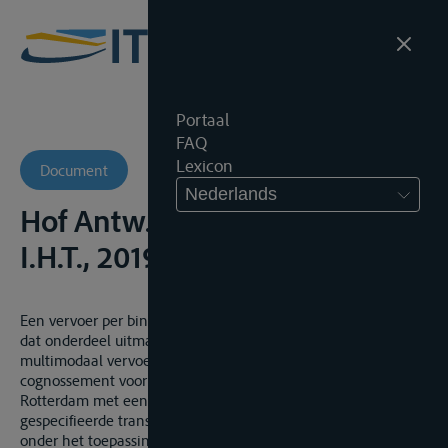
Portaal
FAQ
Lexicon
Document
Nederlands
Hof Antw., 22 oktober 2018,
I.H.T., 2019/2, 250
Een vervoer per binnenschip van Rotterdam naar Antwerpen,
dat onderdeel uitmaakt van een overeenkomst voor
multimodaal vervoer van China naar Antwerpen, waarbij het
cognossement voorziet in een zeevervoer van China naar
Rotterdam met een aansluitend vervoer, via een niet
gespecifieerde transportmodus naar Antwerpen, valt niet
onder het toepassingsgebied van het CMNI.