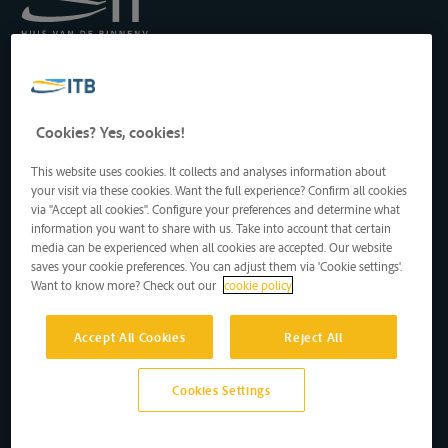
Koninklijk Instituut voor
het Transport langs de
Binnenwateren vzw
Drukpersstraat 19
Cookies? Yes, cookies!
1000 Brussel, België
Tel
: +32 2 217 09 67
This website uses cookies. It collects and analyses information about
http://www.itb-info.be
your visit via these cookies. Want the full experience? Confirm all cookies
itb-info@itb-info.be
via "Accept all cookies". Configure your preferences and determine what
information you want to share with us. Take into account that certain
media can be experienced when all cookies are accepted. Our website
saves your cookie preferences. You can adjust them via 'Cookie settings'.
Want to know more? Check out our
cookie policy
Accept All Cookies
Reject All
Copyright © 2024 vzw ITB asbl • Alle rechten voorbehouden
Privacy
Disclaimer
Cookies Settings
Site by D'M&S