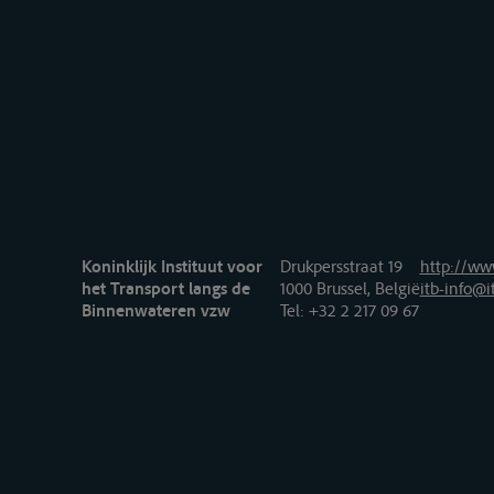
Koninklijk Instituut voor
Drukpersstraat 19
http://www
het Transport langs de
1000 Brussel, België
itb-info@i
Binnenwateren vzw
Tel
: +32 2 217 09 67