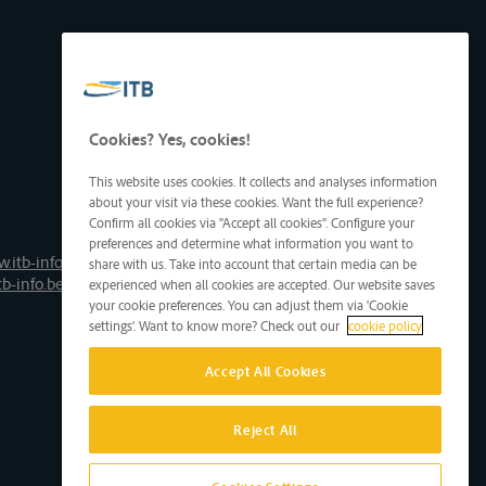
Cookies? Yes, cookies!
This website uses cookies. It collects and analyses information
about your visit via these cookies. Want the full experience?
Confirm all cookies via "Accept all cookies". Configure your
preferences and determine what information you want to
.itb-info.be
share with us. Take into account that certain media can be
tb-info.be
experienced when all cookies are accepted. Our website saves
your cookie preferences. You can adjust them via 'Cookie
settings'. Want to know more? Check out our
cookie policy
Accept All Cookies
Reject All