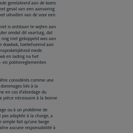
hade gerelateerd aan de koers
het geval van een aanvaring
et uitvallen van de voor een
niet is ontstaan te wijten aan
er omdat dit vaartuig, dat
t nog niet gekoppeld was aan
kte duwbak, toebehorend aan
ansprakelijkheid mede.
ak en lading na het
- en politiereglementen
nt être considérés comme une
e dommages liés à la
mme en cas d'abordage du
ne pièce nécessaire à la bonne
rdage ou à un problème de
 pas adaptée à la charge, a
e simple fait qu'une barge
raîne aucune responsabilité à