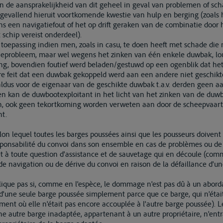
n de aansprakelijkheid van dit geheel in geval van problemen of sc
evallend hieruit voortkomende kwestie van hulp en berging (zoals 
een navigatiefout of het op drift geraken van de combinatie door h
 schip vereist onderdeel).
n toepassing indien men, zoals in casu, te doen heeft met schade die 
ieprobleem, maar wel wegens het zinken van één enkele duwbak, lout
ding, bovendien foutief werd beladen/gestuwd op een ogenblik dat he
re feit dat een duwbak gekoppeld werd aan een andere niet geschi
ldus voor de eigenaar van de geschikte duwbak t.a.v. derden geen a
 kan de duwbootexploitant in het licht van het zinken van de duwb
, ook geen tekortkoming worden verweten aan door de scheepvaart
ht.
selon lequel toutes les barges poussées ainsi que les pousseurs doive
responsabilité du convoi dans son ensemble en cas de problèmes ou d
t à toute question d'assistance et de sauvetage qui en découle (co
 de navigation ou de dérive du convoi en raison de la défaillance d'u
pplique pas si, comme en l'espèce, le dommage n'est pas dû à un abo
d'une seule barge poussée simplement parce que ce barge, qui n'était
nt où elle n'était pas encore accouplée à l'autre barge poussée). L
ne autre barge inadaptée, appartenant à un autre propriétaire, n'ent