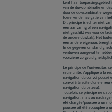
kent haar toepassingsgebied i
van de duwcombinatie en desg
door de duwcombinatie wegens 
toereikende navigatie van het
Dit principe is echter niet va
een aanvaring of een navigat
niet geschikt was voor de la
de andere duwbak). Het loute
een andere eigenaar, brengt a
In de gegeven omstandigheden
verduwen aangevat te hebben
voorziene zorgvuldigheidsplic
Le principe de l'universitas, 
seule unité, s'applique à la 
navigation du convoi poussé e
convoi à la suite d'une erreur
navigation du bateau).
Toutefois, ce principe ne s'a
navigation, mais au naufrage 
été chargée/poussée à un mome
poussée ait été accouplée à u