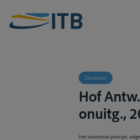
Document
Hof Antw.
onuitg., 
Het universitas principe, vo