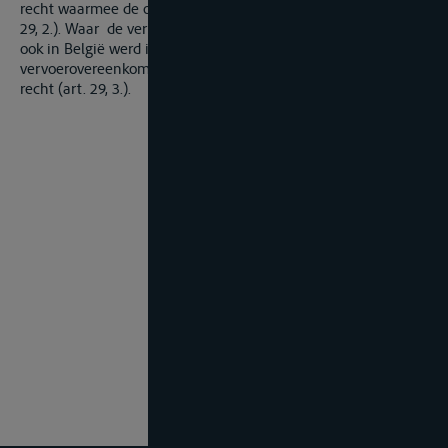
recht waarmee de overeenkomst de nauwste band heeft (art.
29, 2.). Waar de vervoerder in België gevestigd is en de lading
ook in België werd in ontvangst genomen, wordt de
vervoerovereenkomst aanvullend beheerst door Belgisch
recht (art. 29, 3.).