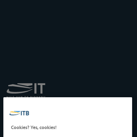
Koninklijk Instituut voor
het Transport langs de
Binnenwateren vzw
Drukpersstraat 19
Cookies? Yes, cookies!
1000 Brussel, België