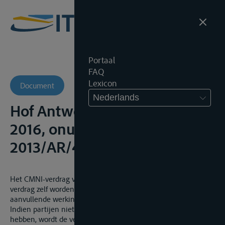
Portaal
FAQ
Lexicon
Document
Nederlands
Hof Antwerpen, 21 maart
2016, onuitgegeven,
2013/AR/454
Het CMNI-verdrag verwijst voor de aspecten die niet door het
verdrag zelf worden geregeld uitdrukkelijk naar de
aanvullende werking van het nationaal recht (art. 29 CMNI).
Indien partijen niet zelf het toepasselijk recht gekozen
hebben, wordt de vervoerovereenkomst beheerst door het