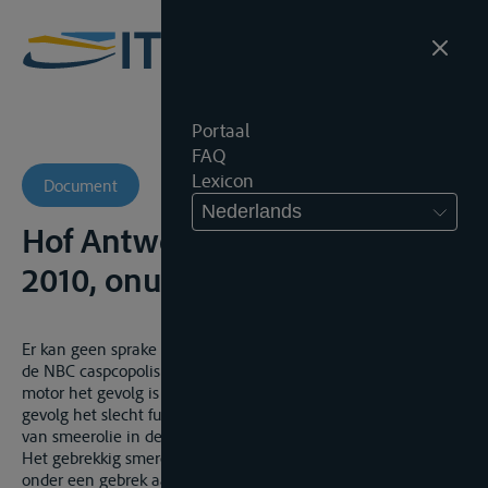
Portaal
FAQ
Lexicon
Document
Nederlands
Hof Antwerpen, 22 februari
2010, onuitg., 2004/AR/553
Er kan geen sprake zijn van een verborgen gebrek dat onder
de NBC caspcopolis verzekerd is, indien het vastlopen van een
motor het gevolg is van een gebrekkige smering, met als
gevolg het slecht functioneren van zuigerveren en de toevoer
van smeerolie in de verbrandingskamer.
Het gebrekkig smeren van een motor is te catalogiseren
onder een gebrek aan preventief onderhoud (olie verversen