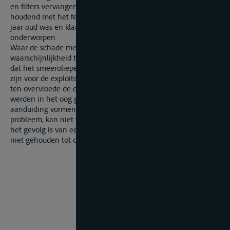
en filters vervangen), hetgeen van groot belang is, rekening
houdend met het feit dat de betreffende motor ongeveer 28
jaar oud was en klaarblijkelijk nooit aan enige revisie was
onderworpen.
Waar de schade met aan zekerheid grenzende
waarschijnlijkheid te wijten is aan een gebrek aan smeerolie,
dat het smeeroliepeil en de oliedruk uiterlijk waarneembaar
zijn voor de exploitant van het schip en dus controleerbaar, en
ten overvloede de druk en temperaturen van de motor niet
werden in het oog gehouden, hoewel die reeds een
aanduiding vormend van een op handen zijnde defect of
probleem, kan niet worden aangenomen dat het schadegeval
het gevolg is van een verborgen gebrek en zijn verzekeraars
niet gehouden tot dekking ervan.