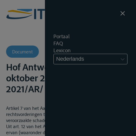
Portaal
FAQ
Lexicon
Document
Nederlands
Hof Antwerpen, Kamer B4, 3
oktober 2022, onuitg.,
2021/AR/
Artikel 7 van het Aanvaringsverdrag 1910 bepaalt dat alle
rechtsvorderingen tot vergoeding van door aanvaring
veroorzaakte schade verjaart twee jaren na de gebeurtenis.
Uit art. 12 van het Aanvaringsverdrag blijkt dat de bepalingen
ervan (waaronder dus het voormeld artikel 7 inzake de