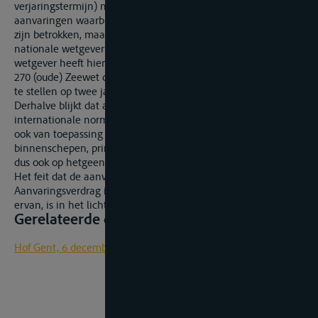
verjaringstermijn) niet enkel van toepassing zijn op
aanvaringen waarbij schepen van de verdragsluitende staten
zijn betrokken, maar ook op alle andere gevallen die door de
nationale wetgever worden omschreven. De Belgische
wetgever heeft hiervan toepassing gemaakt door in artikel
270 (oude) Zeewet de verjaringstermijn in het algemeen vast
te stellen op twee jaar.
Derhalve blijkt dat artikel 270 (oude) Zeewet (zijnde een
internationale norm), dat krachtens artikel 278 (oude) Zeewet
ook van toepassing verklaard werd op een aanvaring tussen
binnenschepen, primeert op interne Belgische wetgeving en
dus ook op hetgeen bepaald is in artikel 26 V.T.Sv.
Het feit dat de aanvaring op zich krachtens artikel 1 van het
Aanvaringsverdrag is uitgesloten van het toepassingsgebied
ervan, is in het licht van voorgaande motieven irrelevant.
Gerelateerde documenten
Hof Gent, 6 december 2021, onuitg. 2019/AR/1769