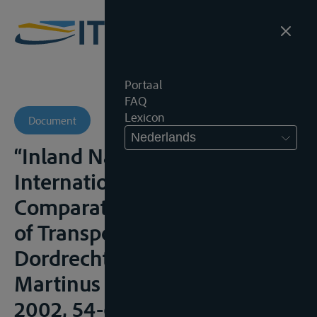
Portaal
FAQ
Lexicon
Document
Nederlands
“Inland Navigation” in
International Encyclopedia of
Comparative Law, vol. II, Law
of Transport, Chapter 5,
Dordrecht-Boston-Lancaster,
Martinus Nijhoff Publishers,
2002, 54-61;