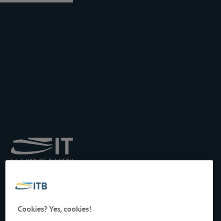
Koninklijk Instituut voor
het Transport langs de
Binnenwateren vzw
Drukpersstraat 19
Cookies? Yes, cookies!
1000 Brussel, België