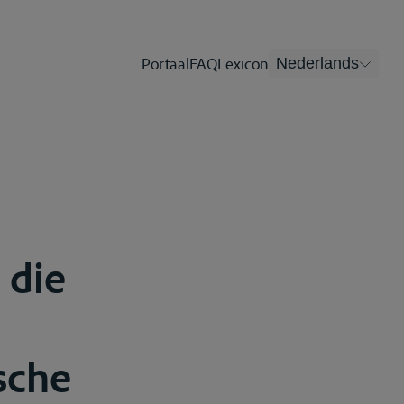
Portaal
FAQ
Lexicon
Nederlands
 die
sche