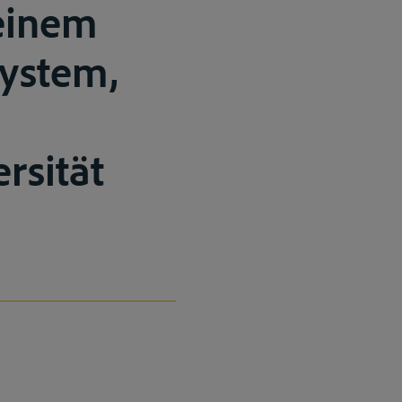
einem
system,
rsität