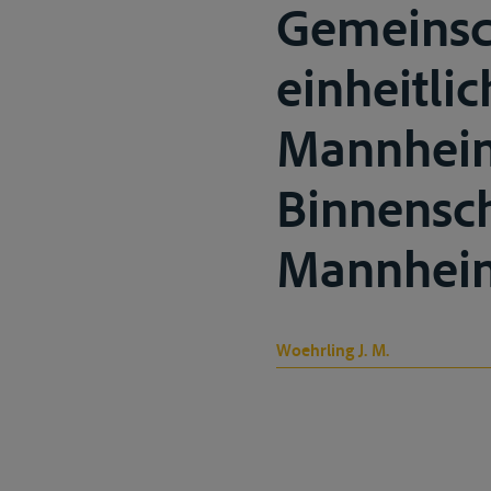
Gemeinsc
einheitli
Mannheim,
Binnensch
Mannheim
Woehrling J. M.