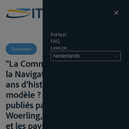
Portaal
FAQ
Lexicon
Document
Nederlands
“La Commission Centrale pour
la Navigation du Rhin – 200
ans d’histoire” in Le Rhin: un
modèle ? Textes réunis et
publiés par Jean- Marie
Woerling, Revue d’Allemagne
et les pays de langue