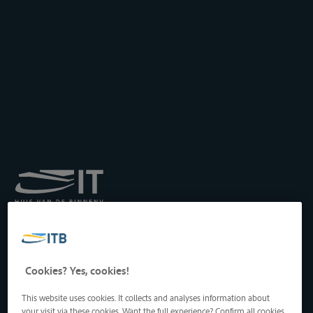
Koninklijk Instituut voor
het Transport langs de
Binnenwateren vzw
Drukpersstraat 19
Cookies? Yes, cookies!
1000 Brussel, België
Tel
: +32 2 217 09 67
This website uses cookies. It collects and analyses information about
http://www.itb-info.be
your visit via these cookies. Want the full experience? Confirm all cookies