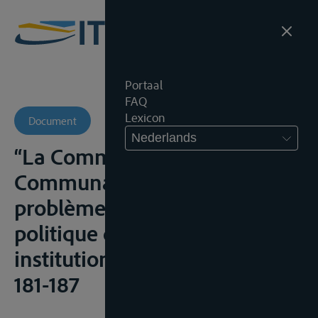
Portaal
FAQ
Lexicon
Document
Nederlands
“La Commission des
Communautés et les
problèmes rhénanes”, Revue
politique des idées et des
institutions, 1969n brs? 11-13,
181-187