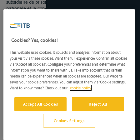
subsidiaire de prison, selon les dispositions générales de la loi
nationale et la condamnation aux frais limités comme il est
stipulé à l’article 62. La durée de la contrainte par corps ou de
la peine subsidiaire de prison ne pourra excéder 25 jours.
L’action publique résultant d’une contravention aux
règlements communs de police sera prescrite après une
année révolue. Les peines prononcées se prescrivent par deux
Cookies? Yes, cookies!
ans.
This website uses cookies. It collects and analyses information about
Chapitre VI Travaux et ouvrages
your visit via these cookies. Want the full experience? Confirm all cookies
via "Accept all cookies". Configure your preferences and determine what
information you want to share with us. Take into account that certain
Art. 38.
media can be experienced when all cookies are accepted. Our website
Chaque Etat riverain veillera à ce que les prescriptions locale
saves your cookie preferences. You can adjust them via 'Cookie settings'.
de la police des ports édictées dans ses ports ne dérogent aux
Want to know more? Check out our
cookie policy
prescriptions des règlements communs de police de la
navigation que dans la mesure répondant aux nécessités
locales.
Accept All Cookies
Reject All
Cette obligation s’étend aux ouvrages ainsi qu’aux chemins de
halage, nécessaires à l’exploitation de la voie navigable.
Les états riverains assurent le fonctionnement desdits
Cookies Settings
ouvrages.
Art. 39.