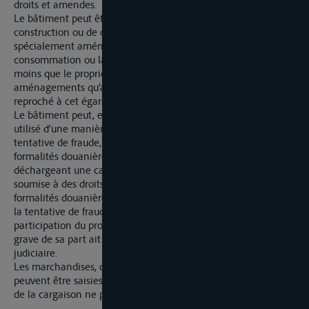
droits et amendes.
Le bâtiment peut être confisqué quand, en raison de sa
construction ou de certaines de ses particularités, il se trouve
spécialement aménagé en vue de la fraude dont la
consommation ou la tentative donne lieu à consommation, à
moins que le propriétaire prouve qu’il est étranger auxdits
aménagements qu’aucune négligence grave ne peut lui être
reproché à cet égard.
Le bâtiment peut, en outre, être confisqué lorsqu’il a été
utilisé d’une manière abusive pour effectuer une fraude ou une
tentative de fraude, soit en esquivant intentionnellement les
formalités douanières à remplir à la frontière, soit en
déchargeant une cargaison prohibée ou une cargaison
soumise à des droits en esquivant intentionnellement les
formalités douanières prescrites, à condition que la fraude ou
la tentative de fraude ait donné lieu à condamnation et que la
participation du propriétaire à la fraude ou une négligence
grave de sa part ait été constatée par une procédure
judiciaire.
Les marchandises, objet de fraude ou de tentative de fraude,
peuvent être saisies et, le cas échéant, confisquées. Le surplus
de la cargaison ne peut être saisie, ni confisqué à ce titre.