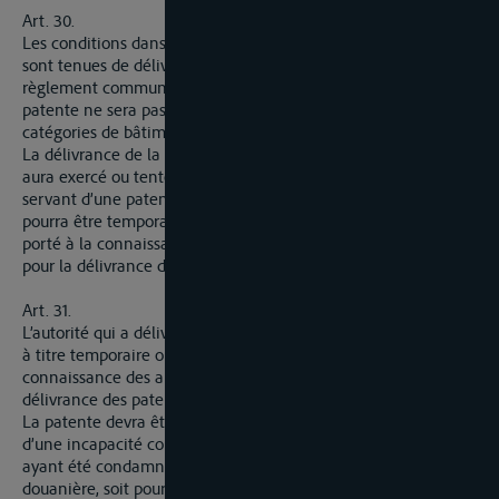
Art. 30.
Les conditions dans lesquelles les autorités visées à l’article 28
sont tenues de délivrer une patente sont déterminées dans un
règlement commun. Ce règlement peut décider que la
patente ne sera pas requise pour conduire certaines
catégories de bâtiments de faible tonnage.
La délivrance de la patente sera refusée à tout individu qui
aura exercé ou tenté d’exercer la navigation sur le Rhin en se
servant d’une patente délivrée à une autre personne. Ce refus
pourra être temporaire ou définitif suivant les cas ; il sera
porté à la connaissance des autres autorités compétentes
pour la délivrance des patentes.
Art. 31.
L’autorité qui a délivré la patente a seule le droit de la retirer,
à titre temporaire ou définitif. Ce retrait est porté à la
connaissance des autres autorités compétentes pour la
délivrance des patentes.
La patente devra être retirée au titulaire ayant fait preuve
d’une incapacité constituant un danger pour la navigation ou
ayant été condamné, soit pour faits répétés de fraude
douanière, soit pour atteintes graves à la propriété, ou ayant