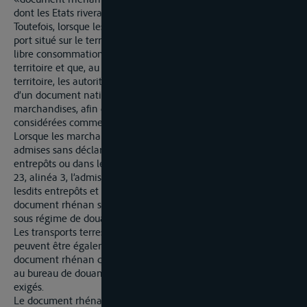
dont les Etats riverains admettent l’emploi.
Toutefois, lorsque les marchandises sont transportées d’un
port situé sur le territoire douanier où elles se trouvent en
libre consommation à un autre port situé sur ce même
territoire et que, au cours de ce transport, elles sortent dudit
territoire, les autorités de ce territoire peuvent exiger l’emploi
d’un document national et procéder à une identification des
marchandises, afin que lesdites marchandises ne soient pas
considérées comme étrangères.
Lorsque les marchandises visées à l’alinéa premier sont
admises sans déclaration ni vérification détaillées dans des
entrepôts ou dans les installations spéciales visées à l’article
23, alinéa 3, l’admission et le séjour des marchandises dans
lesdits entrepôts et installations seront couverts par le
document rhénan si elles poursuivent leur voyage sur le Rhin
sous régime de douane.
Les transports terrestres d’un point à un autre du même port
peuvent être également effectués sous le couvert d’un
document rhénan qu’après dépôt préalable de ce document,
au bureau de douane. Trois exemplaires au plus peuvent être
exigés.
Le document rhénan est assimilé quant à ses effets aux