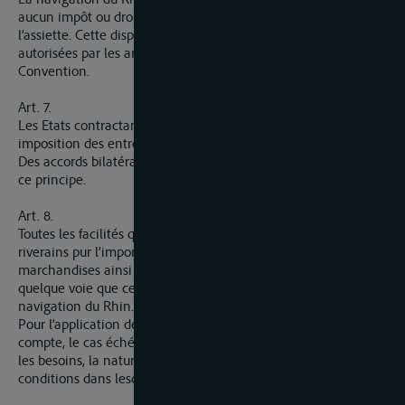
aucun impôt ou droit quelle qu’en sont la dénomination ou
l’assiette. Cette disposition ne s’applique pas aux redevances
autorisées par les articles 26, 46 et 52 de la présente
Convention.
Art. 7.
Les Etats contractants sont d’accord pour éviter une double
imposition des entreprises de navigation du Rhin.
Des accords bilatéraux régleront les modalités d’application de
ce principe.
Art. 8.
Toutes les facilités qui seraient accordées par les Etats
riverains pur l’importation, l’exportation ou le transit des
marchandises ainsi que pour toute espèce de transports par
quelque voie que ce soit, seront également concédées à la
navigation du Rhin.
Pour l’application de la disposition ci-dessus, il sera tenu
compte, le cas échéant, des différences pouvant exister dans
les besoins, la nature et l’importance du trafic, ainsi que des
conditions dans lesquelles ce trafic s’effectue.