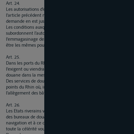
Art. 24.
Les autorisations d’entrepôts privés dans les ports visés à
l’article précédent ne peuvent pas être refusées lorsque la
demande en est justifiée par les besoins de commerce.
Les conditions auxquelles les lois des Etats riverains
subordonnent l’autorisation d’établir des entrepôts privés et
l’emmagasinage des marchandises dans ces entrepôts doivent
être les mêmes pour les ressortissants de tous les pays.
Art. 25.
Dans les ports du Rhin où les besoins normaux du trafic
l’exigent ou viendraient à l’exiger, il doit exister des bureaux de
douane dans la mesure où ces besoins le requièrent.
Des services de douane doivent être de même établis sur les
points du Rhin où, indépendamment des ports c-i)dessus visés,
l’allègement des bâtiments est généralement pratiqué.
Art. 26.
Les Etats riverains veilleront à ce que les heures d’ouverture
des bureaux de douane répondent aux besoins normaux de la
navigation et à ce que les opérations soient effectués avec
toute la célérité voulue.