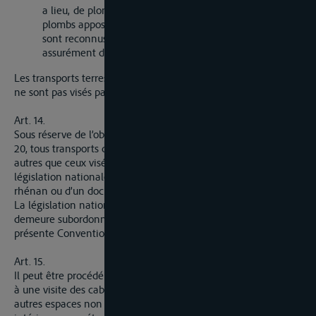
a lieu, de plombs, ou retrait des gardiens, toutefois, si les
plombs apposés conformément à la convention spéciale
sont reconnus intacte, ils sont laissés en place ;
assurément des documents
Les transports terrestres d’un point à un autre d’un même port
ne sont pas visés par les dispositions du présent article.
Art. 14.
Sous réserve de l’observation des dispositions des articles 15 à
20, tous transports de marchandises sous régime de douane,
autres que ceux visés à l’article 13, sont réglés par la
législation nationale, qu’il sont fait emploi du document
rhénan ou d’un document prévu par cette législation.
La législation nationale, en tant qu’elle règle ces transport,
demeure subordonnée aux principes fondamentaux de la
présente Convention.
Art. 15.
Il peut être procédé aux bureaux-frontière, sur tous bâtiments,
à une visite des cabines, soutes, chambres à provisions et
autres espaces non occupés par une cargaison. Les bureaux