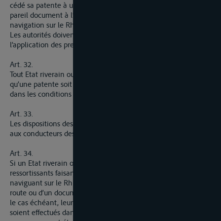
cédé sa patente à une autre personne ne possédant pas un
pareil document à l’effet de la mettre en mesure d’exercer la
navigation sur le Rhin.
Les autorités doivent se prêter un concours mutuel pour
l’application des prescriptions du présent article.
Art. 32.
Tout Etat riverain ou la Belgique a le droit de demander
qu’une patente soit retirée temporairement ou définitivement,
dans les conditions de l’article 31, par l’autorité qui l’a délivrée.
Art. 33.
Les dispositions des articles 28 à 32 ne sont pas applicables
aux conducteurs des radeaux.
Art. 34.
Si un Etat riverain ou la Belgique établit pour ses
ressortissants faisant partie des équipages d’un bateau
naviguant sur le Rhin l’obligation d’être muni d’un carnet de
route ou d’un document analogue, les autres Etats prêteront,
le cas échéant, leur concours pour que les inscriptions prévues
soient effectués dans ce document. Les modalités de ce