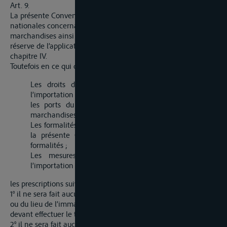
Art. 9.
La présente Convention ne porte pas atteinte aux lois
nationales concernant l’importation et l’exportation des
marchandises ainsi que l’immigration et l’émigration, sous
réserve de l’application de l’article 8 et des dispositions du
chapitre IV.
Toutefois en ce qui concerne
Les droits de toute nature perçus à l’occasion de
l’importation ou de l’exportation des marchandises par
les ports du Rhin ou à l’occasion du transport des
marchandises entre deux ports d’un même pays,
Les formalités d’application de ces droits non régies par
la présente Convention et les frais inhérents à ces
formalités ;
Les mesures de restriction ou de prohibition à
l’importation ou à l’exportation par les ports du Rhin
les prescriptions suivantes seront réservées
1° il ne sera fait aucune discrimination en raison du pavillon
ou du lieu de l’immatriculation du bâtiment ayant effectué ou
devant effectuer le transport,
2° il ne sera fait aucune discrimination à l’encontre des