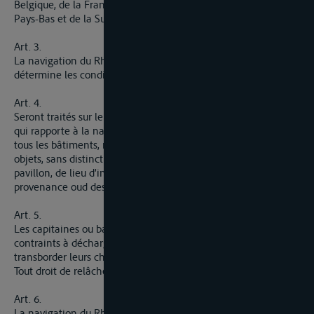
Belgique, de la France, de la Grande-Bretagne, de l’Italie, des
Pays-Bas et de la Suisse.
Art. 3.
La navigation du Rhin est libre. La présente Convention
détermine les conditions d’application de ce principe.
Art. 4.
Seront traités sur le pied d’une parfaite égalité pour tout ce
qui rapporte à la navigation du Rhin, toutes les personnes,
tous les bâtiments, marchandises, avitaillements et autres
objets, sans distinction, notamment, de nationalité, de
pavillon, de lieu d’immatriculation, d’origine, de propriété, de
provenance oud destination.
Art. 5.
Les capitaines ou bateliers ne peuvent nulle part être
contraints à décharger, soit en tout, soit en partie, ou à
transborder leurs chargements.
Tout droit de relâche et d’échelle demeure supprimé.
Art. 6.
La navigation du Rhin, de fait de son exercice, être soumise à