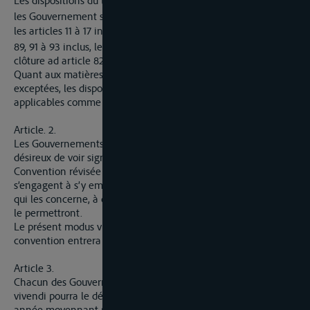
Les dispositions du texte ci-annexé seront appliquées entre
er
les Gouvernement signataires à partir du 1
janvier 1937, sauf
les articles 11 à 17 inclus, 19 à 21 inclus, 23 à 27 inclus, 85, 96,
e
89, 91 à 93 inclus, le 2
alinéa de l’article 94 et le protocole de
clôture ad article 82.
Quant aux matières couvertes par les dispositions ainsi
exceptées, les dispositions actuellement en vigueur seront
applicables comme par le passé.
Article. 2.
Les Gouvernements signataires du présent modus vivendi,
désireux de voir signer dans le plus bref délai possible la
Convention révisée pour la navigation du Rhin ci-annexée
s’engagent à s’y employer afin qu’il puisse être procédé, en ce
qui les concerne, à cette signature dès que les circonstances
le permettront.
Le présent modus vivendi cessera d’avoir effet lorsque ladite
convention entrera en vigueur.
Article 3.
Chacun des Gouvernements signataires du présent modus
vivendi pourra le dénoncer au premier janvier de chaque
année moyennant préavis de six mois. La dénonciation n’aura