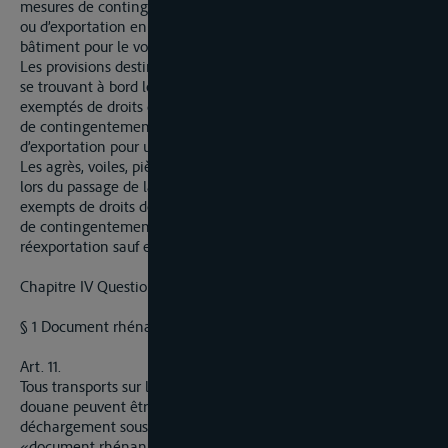
mesures de contingentement ou de prohibition d’importation
ou d’exportation en quantités appropriées aux besoins du
bâtiment pour le voyage à effectuer.
Les provisions destinées à la consommation de l’équipage et
se trouvant à bord lors du passage de la frontière sont
exemptés de droits de douane et autres ainsi que de mesures
de contingentement ou de prohibition d’importation ou
d’exportation pour une durée de deux jours.
Les agrès, voiles, pièces de rechange, etc. se trouvant à bord
lors du passage de la frontière pour l’usage du bâtiment sont
exempts de droits de douane et autres ainsi que de mesures
de contingentement ou de prohibition, sous condition de
réexportation sauf en cas de perte prouvée.
Chapitre IV Questions douanières
§ 1 Document rhénan
Art. 11.
Tous transports sur le Rhin de marchandises sous régime de
douane peuvent être effectués jusques et y compris le
déchargement sous le couvert d’un document de douane, dit
«document rhénan », établi suivant la formule ci-annexé et