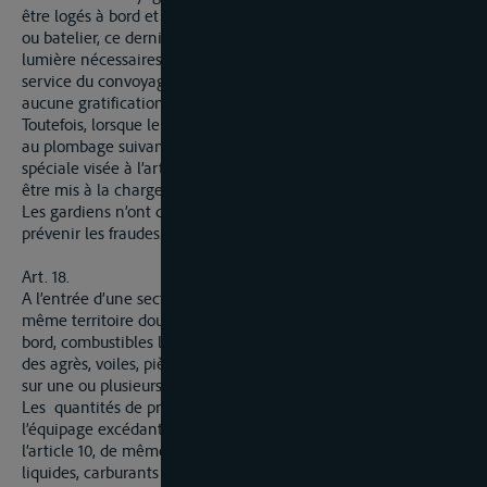
être logés à bord et à prendre part à la nourriture du capitaine
ou batelier, ce dernier leur fournit à ses frais le feu et la
lumière nécessaires. Aucune redevance n’est due pour le
service du convoyage et il n’est permis aux gardiens d’accepter
aucune gratification.
Toutefois, lorsque le bâtiment n’est pas approprié à être soumis
au plombage suivant les dispositions de la convention
spéciale visée à l’article 27, les frais de convoyage peuvent
être mis à la charge du capitaine ou du batelier.
Les gardiens n’ont qu’un pouvoir de surveillance en vue de
prévenir les fraudes.
Art. 18.
A l’entrée d’une section dont les deux rives font partie du
même territoire douanier, la déclaration des provisions de
bord, combustibles liquides, carburants et lubrifiants, ainsi que
des agrès, voiles, pièces de rechange, etc. et leur inscription
sur une ou plusieurs listes peuvent être requises.
Les quantités de provisions destinées à la consommation de
l’équipage excédant celles qui sont visées à l’alinéa 2 de
l’article 10, de même que les quantités de combustibles
liquides, carburants et lubrifiants qui, d’après les constatations