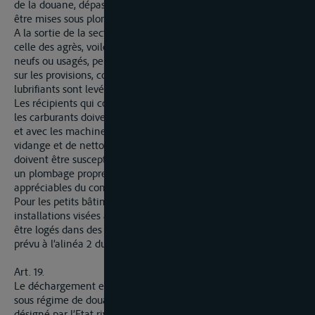
de la douane, dépassent les besoins normaux du bord, peuvent
être mises sous plombe de douane.
A la sortie de la section, la présentation des listes ainsi que
celle des agrès, voiles, pièces de rechange, etc. qui y figurent,
neufs ou usagés, peuvent être requises. Les plombs apposés
sur les provisions, combustibles liquides, carburants et
lubrifiants sont levés.
Les récipients qui contiennent des combustibles liquides ou
les carburants doivent communiquer exclusivement entre eux
et avec les machines. Les ouvertures de remplissage, de
vidange et de nettoyage des récipients et des conduites
doivent être susceptibles de recevoir de la part de la douane
un plombage propre à prévenir des détournements
appréciables du contenu.
Pour les petits bâtiments qui ne comportent pas les
installations visées à l’alinéa ci-dessus, les carburants peuvent
être logés dans des fûts ou tambours à soumettre au régime
prévu à l’alinéa 2 du présent article.
Art. 19.
Le déchargement et le transbordement des marchandises
sous régime de douane doivent être effectués dans un port
désigné par l’Etat riverain comme comportant un service de