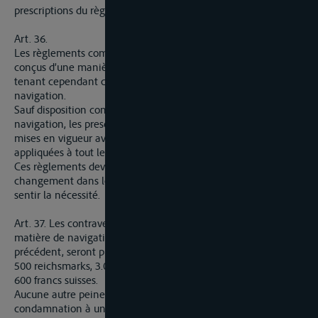
prescriptions du règlement.
Art. 36.
Les règlements communs de police de la navigation seront
conçus d’une manière uniforme pour tout le cours du Rhin en
tenant cependant compte de la diversité des conditions de la
navigation.
Sauf disposition contraire des règlements de police de la
navigation, les prescriptions de ces règlements ne seront pas
mises en vigueur avant qu’elles puissent être uniformément
appliquées à tout le cours du Rhin.
Ces règlements devront toutefois être modifiés lorsqu’un
changement dans les conditions de la navigation en fera
sentir la nécessité.
Art. 37. Les contraventions aux prescriptions de police en
matière de navigation, établies conformément à l’article
précédent, seront punies d’une amende qui ne pourra excéder
500 reichsmarks, 3.000 francs français, 300 florins néerlandais,
600 francs suisses.
Aucune autre peine ne pourra être prononcée, hormis la
condamnation à une contrainte par corps ou à une peine