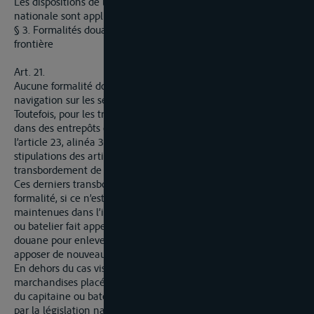
Les dispositions de l’article 13 ou celles de la législation
nationale sont applicables suivant les cas.
§ 3. Formalités douanières sur les sections où le Rhin forme
frontière
Art. 21.
Aucune formalité douanière ne peut être imposée à la
navigation sur les sections où le Rhin forme frontière.
Toutefois, pour les transbordements, déchargements et dépôts
dans des entrepôts ou dans les installations spéciales visées à
l’article 23, alinéa 3, la navigation doit se conformer aux
stipulations des articles 19 et 20, sauf dans le cas de
transbordement de bord à bord sur la voie navigable.
Ces derniers transbordements demeurent affranchis de toute
formalité, si ce n’est lorsque des clôtures doivent être
maintenues dans l’intérêt du transport et lorsque le capitaine
ou batelier fait appel, en conséquence, aux employés de la
douane pour enlever les plombs, surveiller les opérations et
apposer de nouveaux plombs.
En dehors du cas visé à l’alinéa précédent, les transports de
marchandises placées sous régime de douane à la demande
du capitaine ou batelier sont soumis aux formalités prescrites
par la législation nationale, qui demeure toutefois