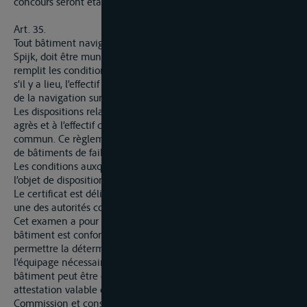
concours seront établies par des accords spéciaux.
Art. 35.
Tout bâtiment naviguant sur le Rhin, en amont du bac de
Spijk, doit être muni d’un certifcat constatant que ce bâtiment
remplit les conditions de navigabilité et indiquant les agrès et,
s’il y a lieu, l’effectif de l’équipage nécessaire pour la sécurité
de la navigation sur la partie du Rhin qu’il utilise.
Les dispositions relatives aux conditions de navigabilité, aux
agrès et à l’effectif de l’équipage sont fixées par un règlement
commun. Ce règlement peut exempter certaines catégories
de bâtiments de faible tonnage de l’obligation du certificat.
Les conditions auxquelles sont soumis les navires de mer font
l’objet de dispositions spéciales de ce règlement
Le certificat est délivré, sur la base d’un examen préalable, par
une des autorités compétentes d’un des Etats contractants.
Cet examen a pour objet d’établir que la construction du
bâtiment est conforme aux prescriptions du règlement et de
permettre la détermination des agrès et de l’effectif de
l’équipage nécessaires. En ce qui concerne la construction, le
bâtiment peut être dispensé de cet examen s’il est muni d’une
attestation valable délivrée par un organisme agrée par la
Commission et constatant que la construction répond aux