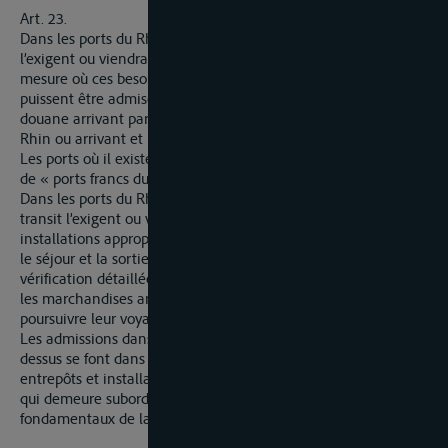
Art. 23.
Dans les ports du Rhin où les besoins normaux du trafic
l’exigent ou viendraient à l’exiger, il doit exister, dans la
mesure où ces besoins le requièrent des entrepôts publics où
puissent être admises les marchandises sous régime de
douane arrivant par la voie du Rhin ou partant par la voie du
Rhin ou arrivant et partant par la voie du Rhin.
Les ports où il existe des entrepôts sont désignés sous le nom
de « ports francs du Rhin ».
Dans les ports du Rhin où les besoins normaux du trafic de
transit l’exigent ou viendraient à l’exiger, il doit exister des
installations appropriées dont le régime permette l’admission,
le séjour et la sortie des marchandises sans déclaration ou
vérification détaillées. Sont admises dans lesdites installations
les marchandises arrivés par la voie du Rhin et destinées à
poursuivre leur voyage sur cette voie sous régime de douane.
Les admissions dans les entrepôts et installations visés ci-
dessus se font dans l’ordre des demandes. Le régime de ces
entrepôts et installations est réglé par la législation nationale
qui demeure subordonnée sur ce point aux principes
fondamentaux de la présente Convention.