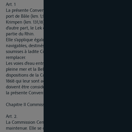
Art. 1
La présente Convention s’applique au Rhin depuis l’amont du
port de Bâle (km. 1,9, emplacement du pont Central) jusqu’à
Krimpen (km. 131,18) d’une part et Gorinchem (km. 94,5)
d’autre part, le Lek et le Waal étant considérés comme faisant
partie du Rhin.
Elle s’applique également aux canaux latéraux et autres voies
navigables, destinés à doubler toutes sections des voies d’eau
soumises à ladite Convention, à les améliorer ou les
remplacer.
Les voies d’eau entre Krimpen et Gorinchem d’une part et la
pleine mer et la Belgique d’autre part, restent soumises aux
dispositions de la Convention de Mannheim du 17 Octobre
1868 qui leur sont actuellement applicables. Ces dispositions
doivent être considérées comme faisant partie intégrante de
la présente Convention.
Chapitre II Commission Centrale pour la navigation du Rhin
Art. 2.
La Commission Centrale pour la Navigation du Rhin est
maintenue. Elle se compose de délégués de l’Allemagne, de la