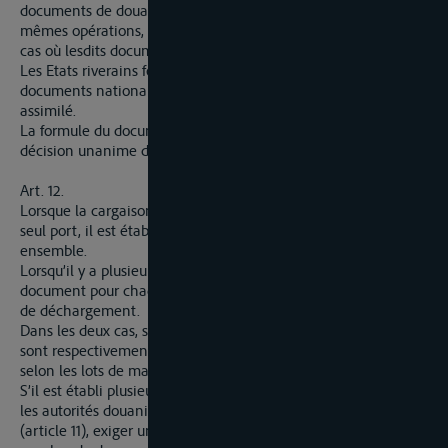
documents de douane exigés par les lois nationales pour les
mêmes opérations, il est considéré comme suffisant dans les
cas où lesdits documents le sont.
Les Etats riverains font connaître à la Commission les
documents nationaux auxquels le document rhénan est
assimilé.
La formule du document rhénan peut être modifiée par
décision unanime de la Commission.
Art. 12.
Lorsque la cargaison doit être déchargée tout entière dans un
seul port, il est établi un document rhénan pour son
ensemble.
Lorsqu’il y a plusieurs ports de déchargement, il est établi un
document pour chaque partie de cargaison d’après les ports
de déchargement.
Dans les deux cas, si les intéressés le désirent, ces documents
sont respectivement remplacés par des documents séparés
selon les lots de marchandises.
S’il est établi plusieurs documents pour une même cargaison,
les autorités douanières peuvent, lors du dépôt des documents
(article 11), exiger une déclaration écrite mentionnant le