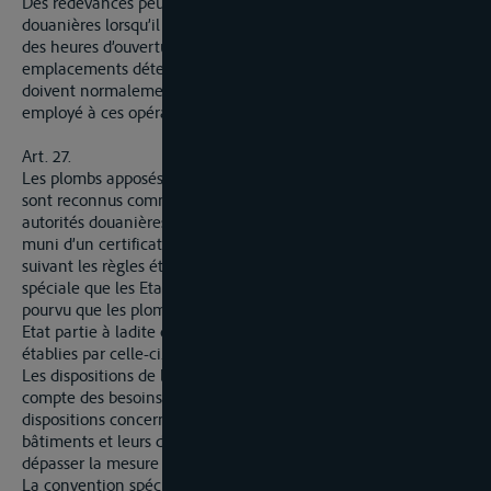
Des redevances peuvent être perçues par les autorités
douanières lorsqu’il est fait appel à leurs services en dehors
des heures d’ouverture des bureaux ou en dehors des
emplacements déterminés où les opérations douanières
doivent normalement s’effectuer. L’effectif du personnel
employé à ces opérations doit être limité au strict nécessaire.
Art. 27.
Les plombs apposés sur tout bâtiment naviguant sur le Rhin
sont reconnus comme s’ils avaient été apposés par les
autorités douanières nationales, pourvu que le bâtiment soit
muni d’un certificat attestant qu’il est construit et aménagé
suivant les règles établies à cet égard par une convention
spéciale que les Etats contractants s’engagent à conclure et
pourvu que les plombs soient apposés par les autorités d’un
Etat partie à ladite convention , conformément aux règles
établies par celle-ci.
Les dispositions de la convention spéciale doivent tenir
compte des besoins de la navigation ; notamment, les
dispositions concernant le mode de construction des
bâtiments et leurs dispositifs de clôture ne doivent pas
dépasser la mesure requise dans l’intérêt des douanes.
La convention spéciale sera négociée entre tous les Etats