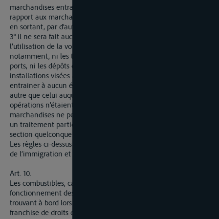
marchandises entrant ou sortant par la voie du Rhin, par
rapport aux marchandises entrant dans le même territoire, ou
en sortant, par d’autres voies de transport,
3° il ne sera fait aucune discrimination en raison de
l’utilisation de la voie navigable et des ports du Rhin,
notamment, ni les transbordements sur cette voie ou dans ces
ports, ni les dépôts dans des entrepôts ou dans les
installations visées à l’article 23, alinéa 3, ne peuvent
entrainer à aucun égard pour les marchandises un traitement
autre que celui auquel elles eussent été assujetties si lesdites
opérations n’étaient pas intervenues. De même, les
marchandises ne peuvent, à aucun moment, être soumises à
un traitement particulier en raison de leur passage par une
section quelconque de la voie navigable.
Les règles ci-dessus sont applicables par analogie à la matière
de l’immigration et de l’émigration.
Art. 10.
Les combustibles, carburants et lubrifiants destinés au
fonctionnement des machines et des appareils de bord et se
trouvant à bord lors du passage de la frontière, sont admis en
franchise de droits de douane et autres et sont exempts de