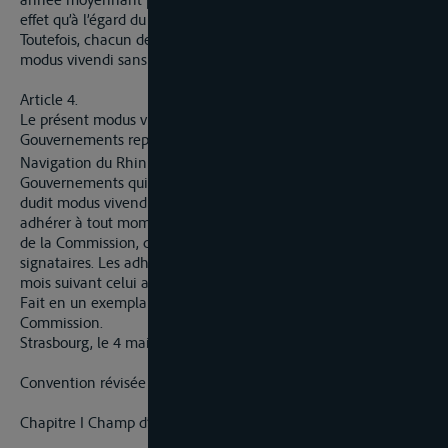
effet qu’à l’égard du Gouvernement qui y aura procédé.
Toutefois, chacun des Gouvernements pourra dénoncer ce
modus vivendi sans préavis au plus tard le 15 novembre 1936.
Article 4.
Le présent modus vivendi est ouvert à la signature des
Gouvernements représentés à la Commission Centrale pour la
er
Navigation du Rhin jusqu’au 1
juillet 1936. Ceux de ces
Gouvernements qui n’auraient pas procédé à la signature
dudit modus vivendi à cette date pourront ultérieurement y
adhérer à tout moment par simple notification au Secrétariat
de la Commission, qui en informera les Gouvernements
signataires. Les adhésions sortiront effet le premier jour du
mois suivant celui au cours duquel elles auront été données.
Fait en un exemplaire qui restera déposé au Secrétariat de la
Commission.
Strasbourg, le 4 mai 1936
Convention révisée pour la navigation du Rhin.
Chapitre I Champ d’application