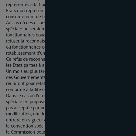
représentés à la Commission. Après sa mise en vigueur, les
Etats non représentés à la Commission pourront y adhérer du
consentement de tous les Etats signataires.
Au cas où des dispositions essentielles de la convention
spéciale ne seraient pas observées par les autorités ou
fonctionnaires douaniers d’un Etat, les autres Etats pourront
refuser la reconnaissance des plombs apposés par les autorités
ou fonctionnaires de l’Etat en question jusqu’au
rétablissement d’une situation conforme à ladite convention.
Ce refus de reconnaissance devra être notifé sans délai à tous
les Etats parties à a convention spéciale.
Un mois au plus tard après cette notification, les représentants
des Gouvernements parties à la convention spéciale se
réuniront pour rétablir aussitôt que possible une situation
conforme à ladite convention.
Dans le cas où l’un des Etats signataires de la convention
spéciale en proposerait la modification, et où celle-ci ne serait
pas acceptée par un ou plusieurs des Etats adhérents, la
modification, une fois adopté par tous les Etats signataires ,
entrera en vigueur après expiration du délai qui sera fixé dans
la convention spéciale. Les Etats qui ne sont pas représentés à
la Commission pourront adhérer à la convention spéciale