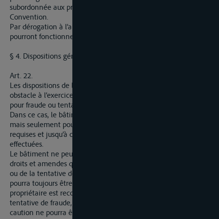
subordonnée aux principes fondamentaux de la présente
Convention.
Par dérogation à l’alinéa premier, des postes de douane
pourront fonctionner à Lobith.
§ 4. Dispositions générales.
Art. 22.
Les dispositions de la présente Convention ne font pas
obstacle à l’exercice de poursuites par l’autorité douanière
pour fraude ou tentative de fraude avérés.
Dans ce cas, le bâtiment, avec sa cargaison peut être retenu,
mais seulement pour permettre d’effectuer les constatations
requises et jusqu’à ce que ces constatations aient été
effectuées.
Le bâtiment ne peut être saisie en garantie du paiement des
droits et amendes que si le propriétaire est inculpé de fraude
ou de la tentative de fraude constatées, mainlevée de la saisie
pourra toujours être obtenue moyennant caution. Si le
propriétaire est reconnu coupable de la fraude ou de la
tentative de fraude, la levée de la saisie ou la libération de la
caution ne pourra être exigée que moyennant paiement des