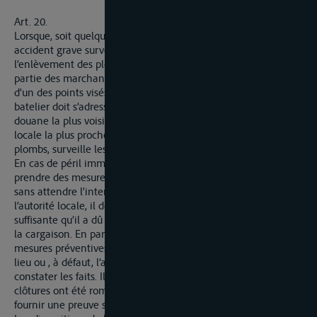
Art. 20.
Lorsque, soit quelque circonstance spéciale, soit quelque
accident grave survenu au bâtiment ou à la cargaison exige
l’enlèvement des plombs ou le déchargement de tout ou
partie des marchandises sous régime de douane, en dehors
d’un des points visés à l’article précédent, le capitaine ou le
batelier doit s’adresser au préalable aux employés de la
douane la plus voisine ou, en cas de nécessité, à l’autorité
locale la plus proche, laquelle procède à l’enlèvement des
plombs, surveille les opérations et dresse procès-verbal du fait.
En cas de péril imminent, le capitaine ou batelier peut
prendre des mesures de son propre chef sans demander ou
sans attendre l’intervention des employés de la douane ou de
l’autorité locale, il doit, dans ce cas, prouver d’une manière
suffisante qu’il a dû agir ainsi dans l’intérêt du bâtiment ou de
la cargaison. En pareil cas, il doit aussitôt après avoir pris les
mesures préventives, en avertir les employés de la douane du
lieu ou , à défaut, l’autorité locale la plus proche, pour faire
constater les faits. Il doit agir de même dans les cas où les
clôtures ont été rompues accidentellement, ce dont il doit
fournir une preuve suffisante.