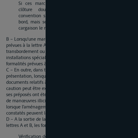
Si ces marchandises se trouvant au contraire sous
clôture douanière apposé conformément à la
convention spéciale, des gardiens peuvent être mis à
bord, mais seulement dans le cas où la nature de la
cargaison le requiert et à titre exceptionnel.
B – Lorsqu’une marchandise se trouve dans les conditions
prévues à la lettre A, est déchargée à la suite d’un
transbordement ou d’un dépôt dans un entrepôt ou dans les
installations spéciales visées à l’article 23, alinéa 3, les
formalités prévues à ladite lettre peuvent être appliquées.
C – En outre, dans tous les cas prévus aux lettres A et B, la
présentation, lorsque les circonstances l’exigent, de tous les
documents relatifs à la cargaison peut être requise et une
caution peut être exigée du transporteur lorsque celui-ci ou
ses préposés ont été précédemment convaincus de fraude ou
de manœuvres illicites au préjudice de la douane, ou encore
lorsque l’aménagement du bâtiment ou d’autres faits
constatés peuvent légitimement faire redouter une fraude.
D – A la sortie de la section des marchandises visées aux
lettres A et B, les formalités suivantes sont exigibles:
Vérification des clôtures douanières et enlèvement, s’il y