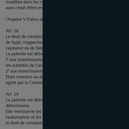
modifiée dans les mêmes conditions qu’à la précédente, qui
aura cessé d’être en vigueur.
Chapitre V Police de la navigation
Art. 28.
Le droit de conduire un bâtiment sur le Rhin, en amont du bac
de Spijk, n’appartient qu’au titulaire d’une patente de
capitaine ou de batelier du Rhin.
La patente est délivrée :
1° aux ressortissants des Etats riverains et de la Belgique par
les autorités de l’un quelconque de ces pays ;
2° aux ressortissants des autres Etats soit par les autorités des
Etats riverains ou de la Belgique, soit par telle autre autorité
agrée par la Commission.
Art. 29.
La patente est délivrée pour tout le Rhin ou pour des sections
déterminées.
Elle mentionne les parties du Rhin sur lesquelles porte
l’autorisation et les catégories de bâtiments que le titulaire à
le droit de conduire.