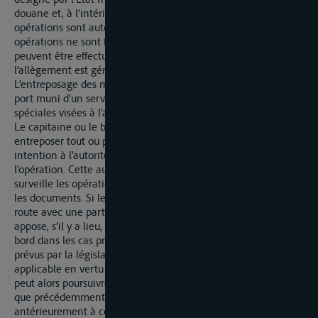
douane et, à l’intérieur de ce port, aux emplacements où ces
opérations sont autorisées par la douane. Quand ces
opérations ne sont faites que dans un but d’allègement, elles
peuvent être effectuées sur les autres points du Rhin où
l’allègement est généralement pratiqué.
L’entreposage des marchandises doit être effectué dans un
port muni d’un service d’entreposage ou des installations
spéciales visées à l’article 23, alinéa 3.
Le capitaine ou le batelier qui veut décharger, transborder ou
entreposer tout ou partie de sa cargaison fait part de son
intention à l’autorité douanière, qui fixe les conditions de
l’opération. Cette autorité levé, s’il y a lieu, les plombs,
surveille les opérations et apure, dans la mesure nécessaire,
les documents. Si le capitaine ou batelier désire continuer sa
route avec une partie de sa cargaison, l’autorité douanière
appose, s’il y a lieu, de nouveaux plombs et met des gardiens à
bord dans les cas prévus à l’article 13 ainsi que dans les cas
prévus par la législation nationale lorsque celle-ci est
applicable en vertu de l’article 14. Le capitaine ou batelier
peut alors poursuivre son voyage dans les mêmes conditions
que précédemment, muni, soit d’un document établi
antérieurement à cet effet, soit d’un nouveau document.