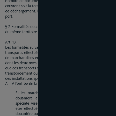
nombre de documents établis en attestant que ces documents
couvrent soit la totalité de la cargaison, soit, pour chaque port
de déchargement, la totalité des marchandises destinées à ce
port.
§ 2 Formalités douanières exigibles si les deux rives font partie
du même territoire douanier
Art. 13.
Les formalités suivantes sont exigibles dans les cas de
transports, effectués sous le couvert d’un document rhénan,
de marchandises entrées par la voie du Rhin dans une section
dont les deux rives font partie du même territoire douanier,
que ces transports soient ou non interrompus par un
transbordement ou un dépôt dans un entrepôt ou dans une
des installations spéciales visées à l’article 23, alinéa 3
A – A l’entrée de la section
Si les marchandises ne se trouvent pas sous clôture
douanière apposée conformément à la convention
spéciale visée à l’article 27, une visite sommaire peut
être effectuée et les marchandises mises sous clôture
douanière ou sous la surveillance de gardiens,