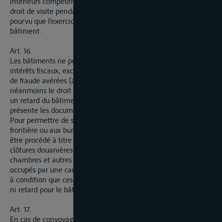
intérieurs compétents des douanes peuvent exercer le même
droit de visite pendant l’arrêt du bâtiment dans un port,
pourvu que l’exercice de ce droit ne cause aucun retard audit
bâtiment.
Art. 16.
Les bâtiments ne peuvent être arrêtés en cours de route pour
intérêts fiscaux, excepté dans le cas de fraude ou de tentative
de fraude avérées (article 22). L’autorité douanière a
néanmoins le droit d’exiger, sans qu’il en résulte un arrêt ou
un retard du bâtiment, que le capitaine ou batelier lui
présente les documents de douane requis.
Pour permettre de simplifier les opérations douanières à la
frontière ou aux bureaux intérieurs, il peut, en cours de route,
être procédé à titre complémentaire à une vérification des
clôtures douanières et à une visite des cabines, soutes,
chambres et autres espaces non occupés par la cargaison ou
occupés par une cargaison non placée sous clôture douanière,
à condition que ces vérification et visite n’entrainent ni arrêt,
ni retard pour le bâtiment.
Art. 17.
En cas de convoyage, les gardiens ont droit, gratuitement, à