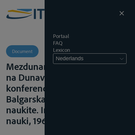
Portaal
FAQ
Lexicon
Document
Nederlands
Mezdunarodnopravnijat rezim
na Dunava i Dunavskata
konferencija ot 1948,
Balgarska akademija na
naukite. Institut za pravni
nauki, 1964, 66p.;