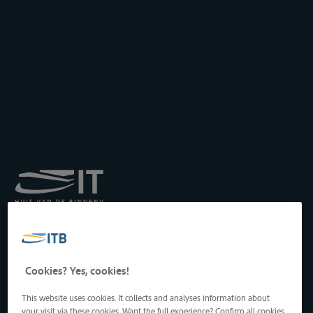
Koninklijk Instituut voor
het Transport langs de
Binnenwateren vzw
Drukpersstraat 19
Cookies? Yes, cookies!
1000 Brussel, België
Tel
: +32 2 217 09 67
This website uses cookies. It collects and analyses information about
http://www.itb-info.be
your visit via these cookies. Want the full experience? Confirm all cookies