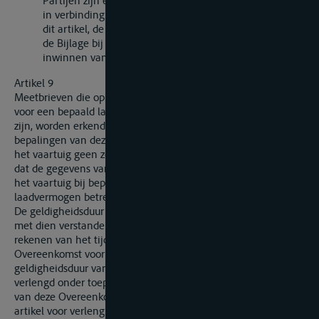
Partijen zijn eveneens bevoegd rechtstreeks met elkaar
in verbinding te treden wat betreft de toepassing van
dit artikel, de toepassing van de artikelen 10 en 11 van
de Bijlage bij deze Overeenkomst, alsmede voor het
inwinnen van dringende inlichtingen.
Artikel 9
Meetbrieven die op het tijdstip waarop deze Overeenkomst
voor een bepaald land in werking treedt, in dat land geldig
zijn, worden erkend als meetbrieven overeenkomstig de
bepalingen van deze Overeenkomst, onder voorbehoud dat
het vaartuig geen zodanige veranderingen heeft ondergaan
dat de gegevens van de meetbrief de waterverplaatsing van
het vaartuig bij bepaalde inzinkingen of het maximale
laadvermogen betreffende niet juist meer zijn.
De geldigheidsduur van deze meetbrieven blijft onveranderd,
met dien verstande dat deze een termijn van tien jaar, te
rekenen van het tijdstip van inwerkingtreding van deze
Overeenkomst voor dat land, niet mag overschrijden. De
geldigheidsduur van deze meetbrieven kan niet worden
verlengd onder toepassing van de bepalingen van artikel 5
van deze Overeenkomst; indien echter aan de in genoemd
artikel voor verlenging gestelde voorwaarden is voldaan, kan