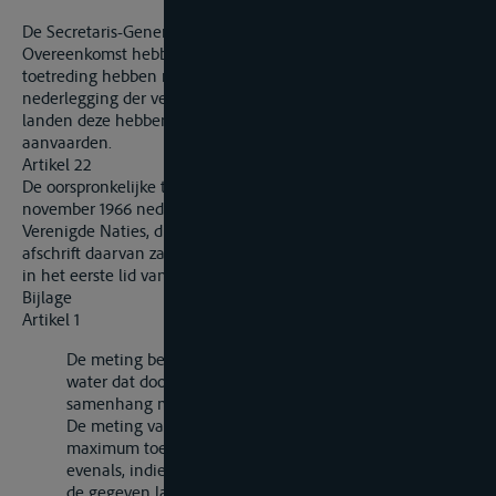
De Secretaris-Generaal stelt alle landen die deze
Overeenkomst hebben ondertekend of een akte van
toetreding hebben nedergelegd, in kennis van de
nederlegging der vertalingen en deelt hun mede welke
landen deze hebben nedergelegd of hebben verklaard deze te
aanvaarden.
Artikel 22
De oorspronkelijke tekst van deze Overeenkomst wordt na 15
november 1966 nedergelegd bij de Secretaris-Generaal van de
Verenigde Naties, die een voor eensluidend gewaarmerkt
afschrift daarvan zal toezenden aan elk der landen, bedoeld
in het eerste lid van artikel 10 van deze Overeenkomst.
Bijlage
Artikel 1
De meting bestaat in het vaststellen van het volume
water dat door een vaartuig wordt verplaatst in
samenhang met zijn inzinking.
De meting van een vaartuig heeft ten doel de
maximum toelaatbare verplaatsing vast te stellen,
evenals, indien nodig, de verplaatsingen behorend bij
de gegeven lastlijnen. De meting van vaartuigen,