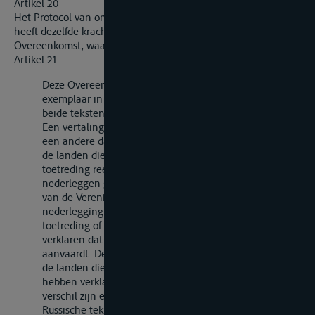
Artikel 20
Het Protocol van ondertekening van deze Overeenkomst
heeft dezelfde kracht, geldigheid en duur als de
Overeenkomst, waarvan het een integrerend deel uitmaakt.
Artikel 21
Deze Overeenkomst is opgesteld in een enkel
exemplaar in de Franse en de Russische taal, zijnde
beide teksten gelijkelijk gezaghebbend.
Een vertaling van de tekst van deze Overeenkomst in
een andere dan de Franse of de Russische taal kan door
de landen die hun akten van bekrachtiging of
toetreding reeds hebben nedergelegd of zullen
nederleggen gezamenlijk aan de Secretaris-Generaal
van de Verenigde Naties worden toegezonden. Bij de
nederlegging van zijn akte van bekrachtiging of
toetreding of op ieder later tijdstip kan een land
verklaren dat het een reeds nedergelegde vertaling
aanvaardt. De vertaling geldt als officiële vertaling voor
de landen die een vertaling hebben nedergelegd of
hebben verklaard deze te aanvaarden; in geval van
verschil zijn echter uitsluitend de Franse en de
Russische tekst gezaghebbend.