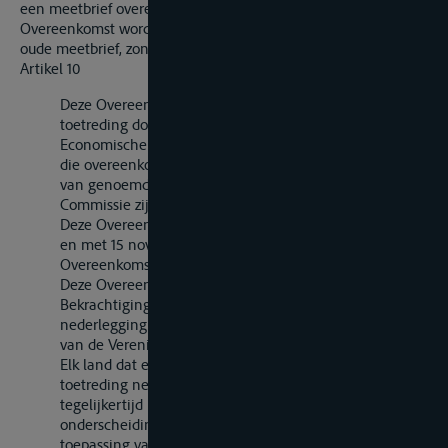
een meetbrief overeenkomstig de bepalingen van deze
Overeenkomst worden afgegeven tegen overlegging van de
oude meetbrief, zonder dat hermeting is vereist.
Artikel 10
Deze Overeenkomst staat open voor ondertekening of
toetreding door de landen die lid zijn van de
Economische Commissie voor Europa en door de landen
die overeenkomstig het achtste lid van het mandaat
van genoemde Commissie als raadgevend lid tot de
Commissie zijn toegelaten.
Deze Overeenkomst staat open voor ondertekening tot
en met 15 november 1966. Na deze datum staat de
Overeenkomst open voor toetreding.
Deze Overeenkomst dient te worden bekrachtigd.
Bekrachtiging of toetreding geschiedt door
nederlegging van een akte bij de Secretaris-Generaal
van de Verenigde Naties.
Elk land dat een akte van bekrachtiging of van
toetreding nederlegt dient de Secretaris-Generaal
tegelijkertijd mede te delen welke
onderscheidingsletter of -lettergroep het voor de
toepassing van artikel 2, lid 3, van deze Overeenkomst