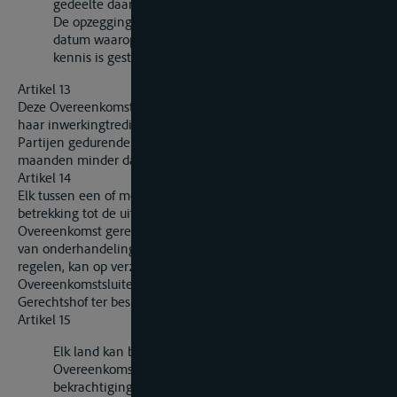
gedeelte daarvan.
De opzegging wordt van kracht twaalf maanden na de
datum waarop de Secretaris-Generaal daarvan in
kennis is gesteld.
Artikel 13
Deze Overeenkomst houdt op van kracht te zijn indien, na
haar inwerkingtreding, het aantal Overeenkomstsluitende
Partijen gedurende een tijdvak van twaalf achtereenvolgende
maanden minder dan vijf bedraagt.
Artikel 14
Elk tussen een of meer Overeenkomstsluitende Partijen met
betrekking tot de uitlegging of de toepassing van deze
Overeenkomst gerezen geschil dat Partijen niet door middel
van onderhandelingen of op andere wijze hebben kunnen
regelen, kan op verzoek van een der betrokken
Overeenkomstsluitende Partijen aan het Internationale
Gerechtshof ter beslissing worden voorgelegd.
Artikel 15
Elk land kan bij de ondertekening van deze
Overeenkomst of bij de nederlegging van zijn akte van
bekrachtiging of van toetreding verklaren dat het artikel