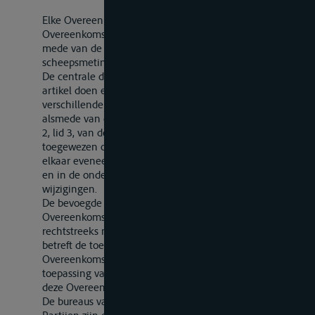
Elke Overeenkomstsluitende Partij deelt de andere
Overeenkomstsluitende Partijen de naam en het adres
mede van de centrale dienst(en), die op het gebied der
scheepsmeting bevoegd is (zijn).
De centrale diensten bedoeld in het eerste lid van dit
artikel doen elkaar een lijst toekomen van de
verschillende bureaus van meting binnen het ressort
alsmede van de overeenkomstig het bepaalde in artikel
2, lid 3, van deze Overeenkomst aan die bureaus
toegewezen onderscheidingsletters of -cijfers; zij geven
elkaar eveneens kennis van de eventueel in deze lijsten
en in de onderscheidingsletters of -cijfers aangebrachte
wijzigingen.
De bevoegde centrale diensten van de
Overeenkomstsluitende Partijen zijn bevoegd
rechtstreeks met elkaar in verbinding te treden wat
betreft de toepassing van artikel 2, lid 2, van deze
Overeenkomst, de toepassing van dit artikel en de
toepassing van de artikelen 10 en 11 van de Bijlage bij
deze Overeenkomst.
De bureaus van meting van de Overeenkomstsluitende