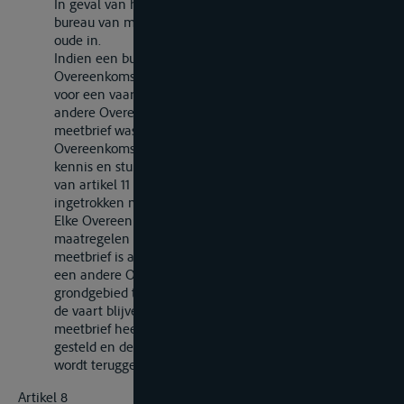
In geval van hermeting van een vaartuig trekt het
bureau van meting dat de nieuwe meetbrief afgeeft, de
oude in.
Indien een bureau van meting van een
Overeenkomstsluitende Partij een meetbrief afgeeft
voor een vaartuig, waarvoor door een bureau van een
andere Overeenkomstsluitende Partij reeds eerder een
meetbrief was afgegeven, stelt de eerste
Overeenkomstsluitende Partij de tweede daarvan in
kennis en stuurt haar overeenkomstig de bepalingen
van artikel 11 van de Bijlage bij deze Overeenkomst de
ingetrokken meetbrief terug.
Elke Overeenkomstsluitende Partij neemt de nodige
maatregelen opdat, indien een vaartuig, waarvoor de
meetbrief is afgegeven door een bureau van meting van
een andere Overeenkomstsluitende Partij op haar
grondgebied tenietgaat of gesloopt wordt of daar voor
de vaart blijvend ongeschikt wordt, het bureau dat de
meetbrief heeft afgegeven daarvan in kennis wordt
gesteld en de meetbrief zo mogelijk aan dat bureau
wordt teruggezonden.
Artikel 8