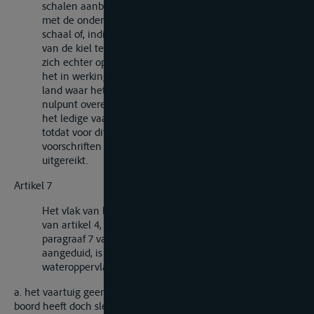
schalen aanbrengt moet het nulpunt ervan gelijk zijn
met de onderkant van de romp ter plaatse van de
schaal of, indien er een kiel is, gelijk met de onderkant
van de kiel ter plaatse van de schaal; de ijkschalen die
zich echter op een vaartuig bevinden op het tijdstip van
het in werking treden van deze Overeenkomst voor het
land waar het vaartuig is gemeten en waarvan het
nulpunt overeenkomt met het vlak van inzinking van
het ledige vaartuig, zullen kunnen blijven gehandhaafd
totdat voor dit vaartuig een meetbrief volgens de
voorschriften van deze Overeenkomst zal worden
uitgereikt.
Artikel 7
Het vlak van ledige inzinking, zoals dit in paragraaf 1
van artikel 4, in de aanvang van artikel 5 en in
paragraaf 7 van artikel 6 van deze Bijlage wordt
aangeduid, is het vlak overeenkomende met het
wateroppervlak indien
a. het vaartuig geen brandstof of verplaatsbare ballast aan
boord heeft doch slechts de uitrusting, de proviand en de