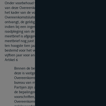
Onder voorbehoud van het bepaalde in artikel 15, tweede lid,
van deze Overeenkomst kan elk bureau van meting binnen
het kader van de voorschriften die het van de
Overeenkomstsluitende Partij waaronder het ressorteert
ontvangt, de geldigheidsduur van een meetbrief verlengen
indien bij een ingesteld onderzoek en, zo nodig, na
raadpleging van de staat van meting op grond waarvan de
meetbrief is afgegeven, blijkt dat de gegevens van de
meetbrief nog juist zijn. De geldigheidsduur kan telkens voor
ten hoogste tien jaar worden verlengd voor vaartuigen
bestemd voor het vervoer van goederen en voor ten hoogste
vijftien jaar voor andere vaartuigen.
Artikel 6
Binnen de begrenzing van hun geldigheidsduur zoals
deze is vastgesteld in artikel 4 en 5 van deze
Overeenkomst, worden meetbrieven, die door een
bureau van meting van een der Overeenkomstsluitende
Partijen zijn afgegeven op grond van overeenkomstig
de bepalingen van deze Overeenkomst vastgestelde
voorschriften, door de autoriteiten van de andere
Overeenkomstsluitende Partijen erkend als