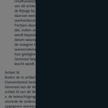
Onafhankelijk van de in het eerste tot en met zesde lid
van dit artikel voorziene wijzigingsprocedure, kunnen
de Bijlage bij deze Overeenkomst en de aanhangsels
daarvan worden gewijzigd als de bevoegde
overheidsinstanties van de Overeenkomstsluitende
Partijen daarmede instemmen, doch op voorwaarde
dat, indien aldus Aanhangsel 1 wordt gewijzigd, daarbij
wordt bepaald dat meetbrieven afgegeven voor de
datum waarop de wijziging van kracht wordt en die met
de vroegere tekst van Aanhangsel 1 in
overeenstemming zijn, gedurende een overgangstijdvak
hun geldigheid zullen behouden. De Secretaris-
Generaal bepaalt de datum waarop de wijziging van
kracht wordt.
Artikel 18
Buiten de in artikel 16 en 17 en in artikel 21, lid 2, van deze
Overeenkomst bedoelde kennisgevingen, stelt de Secretaris-
Generaal van de Verenigde Naties de in het eerste lid van
artikel 10 van dit Verdrag bedoelde landen in kennis van:
a. de bekrachtigingen en toetredingen krachtens artikel 10,
alsmede de onderscheidingsletters of -lettergroepen die zijn
opgegeven overeenkomstig het bepaalde in artikel 10, lid 5,