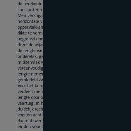
de berekening van het volume in de gevormde delen,
constant zijn en in de regel 10 cm.
Men verkrijgt de inhoud van een schijf, begrensd door
horizontale vlakken, door de halve som van de
oppervlakken van het boven- en het ondervlak met de
dikte te vermenigvuldigen. De inhoud van een schijf,
begrensd door elkaar snijdende vlakken, wordt op
dezelfde wijze verkregen, waarbij als gemiddelde dikte
de lengte van de verticale lijn tussen het boven- en
ondervlak, gaande door het zwaartepunt van het
middenvlak van de schijf, wordt genomen; ter
vereenvoudiging kan men echter voor al de schijven de
lengte nemen van de verticale lijn die gaat door een
gemiddeld zwaartepunt.
Voor het berekenen van het oppervlak van ieder vlak
verdeelt men het oppervlak in delen van dezelfde
lengte door ordinaten loodrecht op de lengteas van het
vaartuig; in het middengedeelte, dat in het algemeen
duidelijk rechthoekig is, evenals in elk der uiteinden
voor en achter, is het aantal vakken tenminste vier;
daarenboven wordt het oppervlak van de uitstekende
einden vóór en achter, indien nodig, afzonderlijk