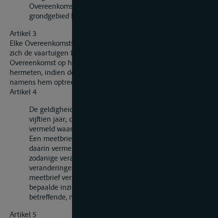
Overeenkomstsluitende Partij aanduidt(duiden) op wier
grondgebied het bureau is gevestigd.
Artikel 3
Elke Overeenkomstsluitende Partij neemt de verplichting op
zich de vaartuigen bedoeld in artikel 1 van deze
Overeenkomst op haar grondgebied te doen meten of
hermeten, indien de eigenaar van het vaartuig of degene die
namens hem optreedt daarom verzoekt.
Artikel 4
De geldigheidsduur van een meetbrief is ten hoogste
vijftien jaar; op iedere meetbrief staat de datum
vermeld waarop hij vervalt.
Een meetbrief verliest zijn geldigheid, ongeacht de
daarin vermelde vervaldatum, indien het vaartuig
zodanige veranderingen ondergaat (herstellingen,
veranderingen, blijvende beschadigingen) dat de in de
meetbrief vermelde gegevens, de waterverplaatsing bij
bepaalde inzinkingen of het maximale laadvermogen
betreffende, niet juist meer zijn.
Artikel 5