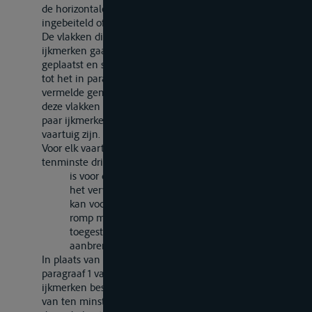
de horizontale lijn de onderzijde is. De lijnen worden
ingebeiteld of gecenterd.
De vlakken die door de verticale lijnen van de
ijkmerken gaan, moeten op gelijke afstand uit elkaar
geplaatst en symmetrisch verdeeld zijn met betrekking
tot het in paragraaf 4 van artikel 4 van deze Bijlage
vermelde gemiddelde zwaartepunt. De afstand tussen
deze vlakken moet voor een vaartuig, voorzien van n
paar ijkmerken, ongeveer l/n van de lengte van het
vaartuig zijn.
Voor elk vaartuig is het aantal paren ijkmerken
tenminste drie. Evenwel
is voor de vaartuigen die niet bestemd zijn voor
het vervoer van goederen één paar voldoende;
kan voor de vaartuigen waarvan de lengte van de
romp minder dan 40 m bedraagt worden
toegestaan dat men slechts twee paar merken
aanbrengt.
In plaats van te zijn uitgevoerd op de wijze als in
paragraaf 1 van dit artikel is omschreven, kunnen de
ijkmerken bestaan uit een duurzaam bevestigde plaat
van ten minste 30 cm lengte en 4 cm hoogte, waarvan