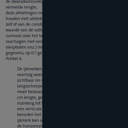
de dwarsdoorsnede, gelegen op het midden van de onder
a
vermelde lengte;
deze afmetingen moeten worden bepaald, zonder rekening te
houden met uitstekende delen van de romp, aan het vaartuig
zelf of van de constructietekeningen, waarbij de aangenomen
waarde van de volheidscoëfficiënt zodanig moet zijn als
normaal voor het betreffende type vaartuig geldt; voor de
vaartuigen met een scherpe vorm (passagiersschepen,
sleepboten enz.) moet deze waarde, bij gebrek aan andere
gegevens, op 0.7 gesteld worden.
Artikel 6
De ijkmerken moeten in paren op de zijden van het
vaartuig worden aangebracht; zij dienen duidelijk
zichtbaar en symmetrisch ten opzichte van het
langsscheepse middenvlak te zijn geplaatst. Ieder merk
moet bestaan uit een horizontale lijn van ten minste 30
cm lengte, geplaatst ter hoogte van het vlak van
inzinking tot hetwelk het vaartuig is gemeten en uit
een verticale lijn van 20 cm lengte, geplaatst loodrecht
beneden het midden van de horizontale lijn; het
ijkmerk kan ook aangevuld worden met lijnen die met
de horizontale lijn een rechthoek vormen, waarvan dan