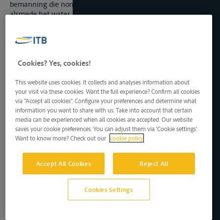
bemanning die normaal aan boord zijn als het vaartuig vaart;
alsmede het water, dat niet door gebruikelijke middelen uit
het ruim kan worden verwijderd; de drinkwatervoorraad mag
echter 0,5% van de grootste verplaatsing van het vaartuig
niet overschrijden;
b. de werktuigen, ketels, pijpleidingen en installaties, nodig
Cookies? Yes, cookies!
voor de voortstuwing of voor de noodzakelijke hulpwerktuigen,
zomede voor verwarming of koeling, het water, de olie of de
andere vloeistoffen bevatten waarvan zij in gewone
This website uses cookies. It collects and analyses information about
your visit via these cookies. Want the full experience? Confirm all cookies
omstandigheden worden voorzien om dienst te kunnen doen;
via "Accept all cookies". Configure your preferences and determine what
c. het vaartuig zich in zoet water bevindt, dat wil zeggen in
information you want to share with us. Take into account that certain
water met een soortelijk gewicht gelijk aan 1.
media can be experienced when all cookies are accepted. Our website
saves your cookie preferences. You can adjust them via 'Cookie settings'.
Indien het vaartuig zich bij de meting niet in de
Want to know more? Check out our
cookie policy
toestand, omschreven in paragraaf 1 van dit artikel,
bevindt, of niet in omstandigheden die leiden tot
dezelfde inzinking en ongeveer dezelfde trimligging,
Accept All Cookies
Reject All
moet het verschil in belasting en het verschil in
soortelijk gewicht van het water in aanmerking worden
genomen bij het maken van de berekeningen.
Cookies Settings
De gewichten aan boord die behoren bij de ledige
inzinking moeten in de meetbrief worden vermeld.