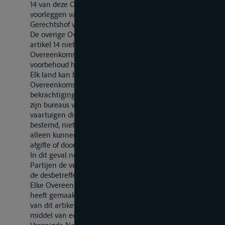
14 van deze Overeenkomst met betrekking tot het
voorleggen van geschillen aan het Internationale
Gerechtshof voor zichzelf niet als bindend beschouwt.
De overige Overeenkomstsluitende Partijen zijn door
artikel 14 niet gebonden ten opzichte van een
Overeenkomstsluitende Partij die een zodanig
voorbehoud heeft gemaakt.
Elk land kan bij de ondertekening van deze
Overeenkomst of de nederlegging van zijn akte van
bekrachtiging of van toetreding verklaren dat de door
zijn bureaus van meting afgegeven meetbrieven voor
vaartuigen die voor het vervoer van goederen zijn
bestemd, niet kunnen worden verlengd, of dat deze
alleen kunnen worden verlengd door het bureau van
afgifte of door een van zijn eigen bureaus van meting.
In dit geval nemen de andere Overeenkomstsluitende
Partijen de verplichting op zich de geldigheidsduur van
de desbetreffende meetbrieven niet te verlengen.
Elke Overeenkomstsluitende Partij die een voorbehoud
heeft gemaakt overeenkomstig het eerste en tweede lid
van dit artikel kan dit te allen tijde intrekken door
middel van een aan de Secretaris-Generaal van de