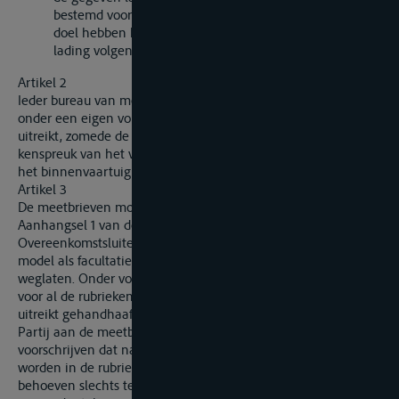
bestemd voor het vervoer van goederen, kan ook ten
doel hebben het mogelijk te maken het gewicht van de
lading volgens de inzinking te bepalen.
Artikel 2
Ieder bureau van meting schrijft in een bijzonder register,
onder een eigen volgnummer, iedere meetbrief in die het
uitreikt, zomede de datum van de uitreiking, de naam en de
kenspreuk van het vaartuig en de andere gegevens waardoor
het binnenvaartuig kan worden geïdentificeerd.
Artikel 3
De meetbrieven moeten overeenstemmen met het in
Aanhangsel 1 van deze Bijlage gegeven model. Elke
Overeenkomstsluitende Partij mag de rubrieken die in het
model als facultatief zijn aangegeven uit de meetbrief
weglaten. Onder voorbehoud dat de nummering en volgorde
voor al de rubrieken die voorkomen op het model dat hij
uitreikt gehandhaafd blijven, kan elke Overeenkomstsluitende
Partij aan de meetbrieven rubrieken toevoegen, of
voorschrijven dat nadere aanduidingen gemaakt dienen te
worden in de rubrieken volgens het model. De meetbrieven
behoeven slechts te worden gedrukt en ingevuld in de taal of