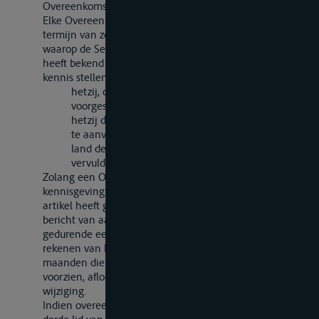
Overeenkomst bedoelde landen.
Elke Overeenkomstsluitende Partij kan, binnen een
termijn van zes maanden te rekenen van de datum
waarop de Secretaris-Generaal het voorstel tot wijziging
heeft bekend gemaakt, de Secretaris-Generaal ervan in
kennis stellen
hetzij, dat zij bezwaar maakt tegen de
voorgestelde wijziging;
hetzij dat, hoewel zij voornemens is het voorstel
te aanvaarden, de voorwaarden waaraan in haar
land de aanvaarding is gebonden, nog niet zijn
vervuld.
Zolang een Overeenkomstsluitende Partij, die de
kennisgeving bedoeld in het tweede lid, onder
b
van dit
artikel heeft gedaan, de Secretaris-Generaal nog geen
bericht van aanvaarding heeft gezonden, kan zij
gedurende een termijn van negen maanden, te
rekenen van het tijdstip waarop de termijn van zes
maanden die voor het doen van de kennisgeving is
voorzien, afloopt, bezwaar maken tegen de voorgestelde
wijziging.
Indien overeenkomstig het bepaalde in het tweede en