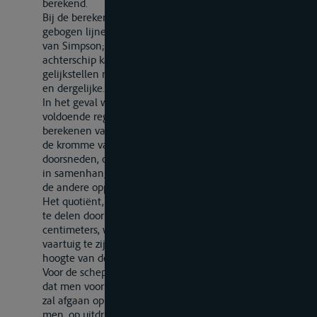
berekend.
Bij de berekening van de oppervlakken die door
gebogen lijnen worden begrensd, gebruikt men de regel
van Simpson; voor de uitstekende einden in voor- en
achterschip kan men echter de gebogen lijnen
gelijkstellen met bekende krommen als ellips, parabool
en dergelijke.
In het geval waarin het verloop van de oppervlakken
voldoende regelmatig is, kan men zich beperken tot het
berekenen van een aantal oppervlakken, voldoende om
de kromme van verschillen van de oppervlakken van de
doorsneden, of van zekere delen van deze doorsneden,
in samenhang met hun hoogteligging te ontwerpen en
de andere oppervlakken daarvan afleiden.
Het quotiënt, verkregen door de inhoud van een schijf
te delen door haar gemiddelde dikte, uitgedrukt in
centimeters, wordt geacht de verplaatsing van het
vaartuig te zijn voor iedere centimeter inzinking over de
hoogte van deze schijf.
Voor de schepen waarvan de bestemming zodanig is,
dat men voor het bepalen van de lading in geen geval
zal afgaan op gegevens bij verschillende diepgang, kan
men, op uitdrukkelijk verzoek van de aanvrager van de