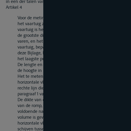
in een der talen van het land van uitgifte.
Artikel 4
Voor de meting van een vaartuig worden de maten aan
het vaartuig zelf gemeten. Het te meten deel van het
vaartuig is het deel dat begrepen is tussen het vlak van
de grootste diepgang, tot welke het vaartuig zal kunnen
varen, en hetzij het vlak van inzinking van het ledige
vaartuig, bepaald volgens paragraaf 1 van artikel 7 van
deze Bijlage, hetzij het horizontale vlak, gaande door
het laagste punt van de romp van het vaartuig.
De lengte en breedte worden in centimeters uitgevoerd,
de hoogte in millimeters.
Het te meten deel van het vaartuig wordt door
horizontale vlakken of door vlakken, gaande door een
rechte lijn die de snijlijn van de vlakken, bedoeld in
paragraaf 1 van dit artikel, vormt, verdeeld in schijven.
De dikte van de schijven moet, in verband met de vorm
van de romp, op zodanige wijze worden gekozen, dat
voldoende nauwkeurigheid bij de berekening van het
volume is gewaarborgd; de afstand tussen de
horizontale vlakken of de gemiddelde dikte van de
schijven tussen de elkaar snijdende vlakken moet, voor