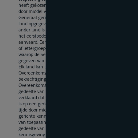
heeft gekozen; later kan het land zijn keuze wijzigen
door middel van een nieuwe aan de Secretaris-
Generaal gerichte kennisgeving. Indien de door een
land opgegeven letter of lettergroep reeds door een
ander land is opgegeven, deelt de Secretaris-Generaal
het eerstbedoelde land mede dat deze niet kan worden
aanvaard. Een wijziging van een eerder gekozen letter
of lettergroep wordt drie maanden na het tijdstip
waarop de Secretaris-Generaal daarvan kennis is
gegeven van kracht.
Elk land kan bij het ondertekenen van deze
Overeenkomst of bij het nederleggen van zijn akte van
bekrachtiging of van toetreding verklaren dat deze
Overeenkomst slechts van toepassing zal zijn op een
gedeelte van zijn grondgebied. Elk land dat heeft
verklaard dat de Overeenkomst slechts van toepassing
is op een gedeelte van zijn grondgebied kan te allen
tijde door middel van een aan de Secretaris-Generaal
gerichte kennisgeving verklaren dat de Overeenkomst
van toepassing zal zijn voor het geheel of voor een
gedeelte van het overige grondgebied; deze
kennisgeving wordt twaalf maanden na ontvangst