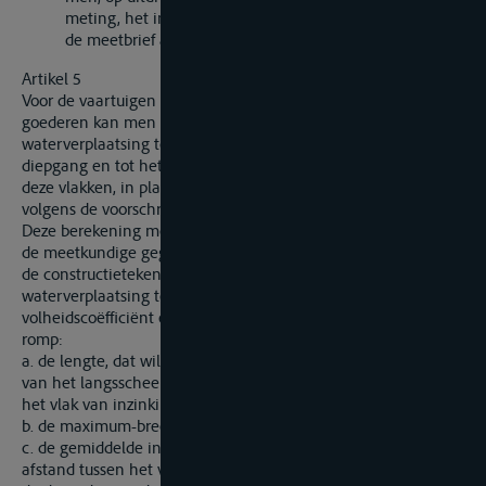
meting, het invullen van de tabellen van rubriek 33 in
de meetbrief achterwege laten.
Artikel 5
Voor de vaartuigen die niet bestemd zijn voor het vervoer van
goederen kan men zich beperken tot het berekenen van de
waterverplaatsing tot het vlak van de grootste toegelaten
diepgang en tot het vlak van ledige inzinking of tot één van
deze vlakken, in plaats van het uitvoeren van een meting
volgens de voorschriften van artikel 4 van deze Bijlage.
Deze berekening moet worden uitgevoerd hetzij op basis van
de meetkundige gegevens, verkregen aan het schip zelf of van
de constructietekeningen, hetzij door voor de
waterverplaatsing te nemen het produkt van de
volheidscoëfficiënt en de drie volgende afmetingen van de
romp:
a. de lengte, dat wil zeggen de afstand tussen de snijpunten
van het langsscheepse middenvlak met de kromme lijn die
het vlak van inzinking begrenst;
b. de maximum-breedte in het vlak van inzinking;
c. de gemiddelde inzinking, dat wil zeggen de verticale
afstand tussen het vlak van inzinking en het laagste punt van