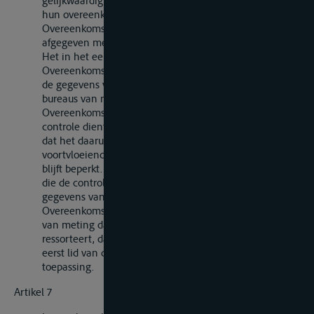
gelijkwaardig aan de door deze Partijen op grond van
hun overeenkomstig de bepalingen van deze
Overeenkomst vastgestelde eigen voorschriften
afgegeven meetbrieven.
Het in het eerste lid van dit artikel bepaalde belet een
Overeenkomstsluitende Partij niet voor eigen rekening
de gegevens van meetbrieven afgegeven door de
bureaus van meting van een andere
Overeenkomstsluitende Partij te doen controleren; deze
controle dient evenwel op zodanige wijze te geschieden
dat het daaruit voor de exploitatie van het vaartuig
voortvloeiend ongerief tot het strikt onvermijdelijke
blijft beperkt. Indien de Overeenkomstsluitende Partij
die de controle laat verrichten onjuistheden in de
gegevens van de meetbrief aantreft, stelt zij de
Overeenkomstsluitende Partij waaronder het bureau
van meting dat de meetbrief heeft afgegeven
ressorteert, daarvan in kennis; het bepaalde in het
eerst lid van dit artikel is op deze gegevens niet van
toepassing.
Artikel 7