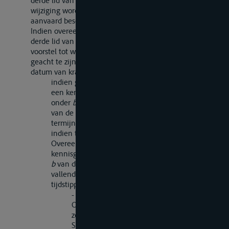
derde lid van dit artikel bezwaar tegen het voorstel tot
wijziging wordt gemaakt, wordt de wijziging als niet
aanvaard beschouwd en wordt zij niet van kracht.
Indien overeenkomstig het bepaalde in het tweede en
derde lid van dit artikel geen bezwaar tegen het
voorstel tot wijziging wordt gemaakt, wordt de wijziging
geacht te zijn aanvaard en wordt zij op de volgende
datum van kracht:
indien geen der Overeenkomstsluitende Partijen
een kennisgeving als bedoeld in het tweede lid,
onder
b
van dit artikel, heeft gedaan, na afloop
van de in het tweede lid van dit artikel bedoelde
termijn;
indien ten minste een der
Overeenkomstsluitende Partijen een
kennisgeving als bedoeld in het tweede lid, onder
b
van dit artikel heeft gedaan, op het eerst
vallende van de beide hierna genoemde
tijdstippen:
- de datum waarop alle
Overeenkomstsluitende Partijen die een
zodanige kennisgeving nebben gedaan de
Secretaris-Generaal ervan in kennis