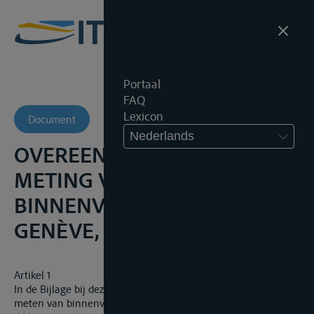
Portaal
FAQ
Lexicon
Document
Nederlands
OVEREENKOMST NOPENS DE
METING VAN
BINNENVAARTUIGEN,
GENÈVE, 15 FEBRUARI 1966
Artikel 1
In de Bijlage bij deze Overeenkomst wordt het doel van het
meten van binnenvaartuigen en van andere bij de vaart op