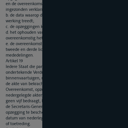
en de overeenkomstig het bepaalde in artikel 10, lid 6,
ingezonden verklaringen;
b. de data waarop deze Overeenkomst ingevolge artikel 11 in
werking treedt;
c. de opzeggingen krachtens artikel 12;
d. het ophouden van kracht te zijn van deze Overeenkomst
overeenkomstig het bepaalde in artikel 13;
e. de overeenkomstig het bepaalde in artikel 15, eerste,
tweede en derde lid, ontvangen verklaringen en
mededelingen.
Artikel 19
Iedere Staat die partij is bij het op 27 november 1925 te Parijs
ondertekende Verdrag nopens de meting van
binnenvaartuigen, moet dat Verdrag, bij het nederleggen van
de akte van bekrachtiging van of van toetreding tot deze
Overeenkomst, opzeggen. Indien echter alsdan het aantal
nedergelegde akten van bekrachtiging of van toetreding nog
geen vijf bedraagt, kan de belanghebbende Staat desgewenst
de Secretaris-Generaal van de Verenigde Naties verzoeken de
opzegging te beschouwen als officieel te zijn gedaan op de
datum van nederlegging van de vijfde akte van bekrachtiging
of toetreding.