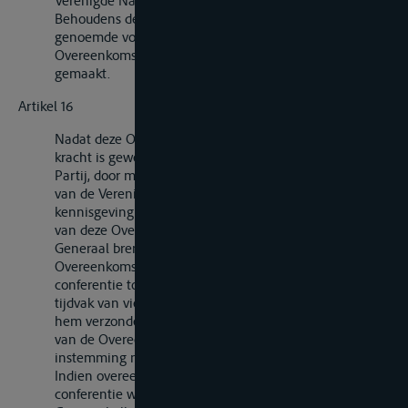
Verenigde Naties gerichte schriftelijke kennisgeving.
Behoudens de in het eerste en tweede lid van dit artikel
genoemde voorbehouden mag met betrekking tot deze
Overeenkomst geen enkel voorbehoud worden
gemaakt.
Artikel 16
Nadat deze Overeenkomst gedurende drie jaar van
kracht is geweest kan elke Overeenkomstsluitende
Partij, door middel van een aan de Secretaris-Generaal
van de Verenigde Naties gerichte schriftelijke
kennisgeving, verzoeken een conferentie tot herziening
van deze Overeenkomst bijeen te roepen. De Secretaris-
Generaal brengt dit verzoek ter kennis van alle
Overeenkomstsluitende Partijen en roept een
conferentie tot herziening bijeen, indien binnen een
tijdvak van vier maanden na dagtekening van de door
hem verzonden kennisgeving ten minste een vierde
van de Overeenkomstsluitende Partijen hem van hun
instemming met het verzoek kennis hebben gegeven.
Indien overeenkomstig het eerste lid van dit artikel een
conferentie wordt bijeengeroepen, stelt de Secretaris-