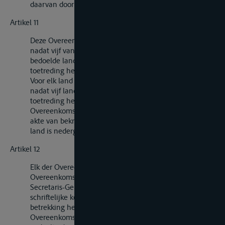
daarvan door de Secretaris-Generaal van kracht
Artikel 11
Deze Overeenkomst treedt in werking twaalf maanden
nadat vijf van de in het eerste lid van artikel 10
bedoelde landen hun akte van bekrachtiging of van
toetreding hebben nedergelegd.
Voor elk land dat het bekrachtigt of ertoe toetreedt
nadat vijf landen hun akte van bekrachtiging of van
toetreding hebben nedergelegd, treedt deze
Overeenkomst in werking twaalf maanden nadat de
akte van bekrachtiging of toetreding van het betrokken
land is nedergelegd.
Artikel 12
Elk der Overeenkomstsluitende Partijen kan deze
Overeenkomst opzeggen door middel van een aan de
Secretaris-Generaal van de Verenigde Naties gerichte
schriftelijke kennisgeving. Deze opzegging kan
betrekking hebben op het gehele grondgebied van de
Overeenkomstsluitende Partij, of slechts op een