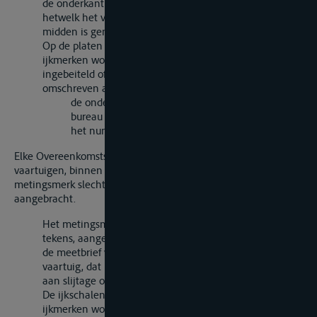
de onderkant gelijk is met het vlak van inzinking tot
hetwelk het vaartuig is gemeten en waarvan het
midden is gemerkt door een verticale lijn.
Op de platen die de ijkmerken vormen of bij de andere
ijkmerken wordt, in duidelijke tekens, een metingsmerk
ingebeiteld of gecenterd, bestaande uit de hierna
omschreven aanduidingen:
de onderscheidingsletters of -nummers van het
bureau dat de meetbrief uitgeeft;
het nummer van de meetbrief.
Elke Overeenkomstsluitende Partij kan echter voor de
vaartuigen, binnen zijn gebied gemeten, voorschrijven dat dit
metingsmerk slechts op één paar ijkmerken wordt
aangebracht.
Het metingsmerk wordt eveneens, in onuitwisbare
tekens, aangebracht op een duidelijk waarneembare in
de meetbrief vermelde plaats op een vast deel van het
vaartuig, dat beschermd is tegen schokken en weinig
aan slijtage onderhevig is.
De ijkschalen kunnen op de romp recht onder de
ijkmerken worden aangebracht; indien men deze