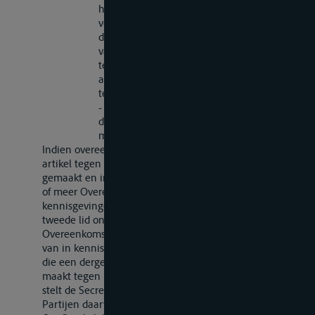
hebben gesteld dat zij instemmen met het
voorstel tot wijziging, met dien verstande
dat deze datum wordt gesteld op het einde
van de in lid 2 van dit artikel bedoelde
termijn van zes maanden, als alle
aanvaardingen voor het aflopen van die
termijn waren medegedeeld;
- het tijdstip waarop de in het derde lid van
dit artikel bedoelde termijn van negen
maanden afloopt.
Indien overeenkomstig het tweede lid onder
a
van dit
artikel tegen het voorstel tot wijziging bezwaar wordt
gemaakt en indien aan de Secretaris-Generaal door een
of meer Overeenkomstsluitende Partijen
kennisgevingen zijn gedaan overeenkomstig het
tweede lid onder
b
, stelt deze alle
Overeenkomstsluitende Partijen er zo spoedig mogelijk
van in kennis. Indien de Overeenkomstsluitende Partij
die een dergelijke kennisgeving heeft gedaan bezwaar
maakt tegen het voorstel tot wijziging of het aanvaardt,
stelt de Secretaris-Generaal alle Overeenkomstsluitende
Partijen daarvan vervolgens in kennis.