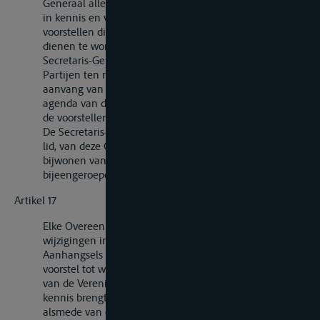
Generaal alle Overeenkomstsluitende Partijen hiervan
in kennis en verzoekt hun binnen drie maanden de
voorstellen die naar hun oordeel door de conferentie
dienen te worden behandeld in te zenden. De
Secretaris-Generaal stelt alle Overeenkomstsluitende
Partijen ten minste drie maanden voor de datum van
aanvang van de conferentie in kennis van de voorlopige
agenda van de conferentie, alsmede van de inhoud van
de voorstellen.
De Secretaris-Generaal nodigt alle in artikel 10, eerste
lid, van deze Overeenkomst bedoelde landen uit tot het
bijwonen van de overeenkomstig dit artikel
bijeengeroepen conferenties.
Artikel 17
Elke Overeenkomstsluitende Partij kan een of meer
wijzigingen in de Bijlage bij deze Overeenkomst of in de
Aanhangsels daarvan voorstellen. De tekst van elk
voorstel tot wijziging wordt aan de Secretaris-Generaal
van de Verenigde Naties toegezonden, die deze ter
kennis brengt van alle Overeenkomstsluitende Partijen,
alsmede van de in artikel 10, eerste lid, van deze