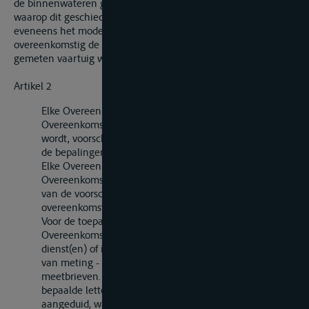
de binnenwateren gebruikte vaartuigen, alsmede de wijze
waarop dit geschiedt, beschreven. In bedoelde Bijlage wordt
eveneens het model beschreven van de meetbrief die voor elk
overeenkomstig de bepalingen van deze Overeenkomst
gemeten vaartuig wordt afgegeven.
Artikel 2
Elke Overeenkomstsluitende Partij vaardigt, zodra de
Overeenkomst op haar grondgebied van toepassing
wordt, voorschriften uit voor de tenuitvoerlegging van
de bepalingen van deze Overeenkomst en de Bijlage.
Elke Overeenkomstsluitende Partij stelt elke andere
Overeenkomstsluitende Partij op haar verzoek in kennis
van de voorschriften die zij heeft uitgevaardigd
overeenkomstig het eerste lid van dit artikel.
Voor de toepassing van deze Overeenkomst wijst elke
Overeenkomstsluitende Partij op haar grondgebied de
dienst(en) of instelling(en) - hierna te noemen bureaus
van meting - aan, die zijn belast met het afgeven van
meetbrieven. Elk bureau van meting wordt met
bepaalde letters of met bepaalde cijfers en letters
aangeduid, waarbij de laatste letter(s) de