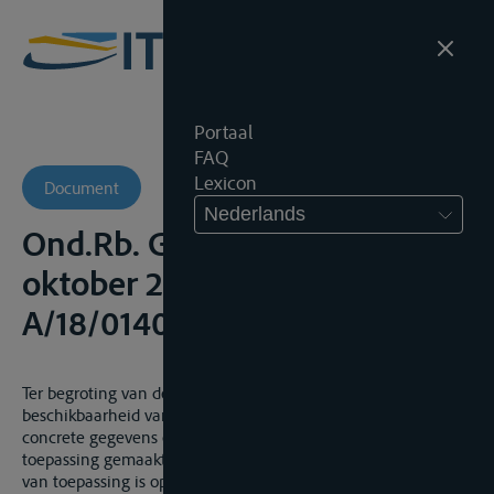
Portaal
FAQ
Lexicon
Document
Nederlands
Ond.Rb. Gent, afd. Gent, 17
oktober 2019, onuitg.,
A/18/01401
Ter begroting van de schade veroorzaakt door de niet
beschikbaarheid van een binnenschip, bij gebrek aan
concrete gegevens omtrent de werkelijke schade, kan
toepassing gemaakt worden van het reglementair forfait dat
van toepassing is op de overligdagen in de