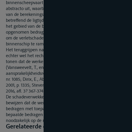
binnenscheepvaart. Dit maakt een schadebegroting in
abstracto uit, waarbij een analoge toepassing wordt gemaakt
van de berekeningswijze van het KB van 19 juni 2011
betreffend de ligtijd en het bedrag van de overliggelden op
het gebied van de binnenbevrachting. De in het KB
opgenomen bedragen zijn een adequate en billijke manier
om de verletschade in hoofde van de eigenaar van een
binnenschip te ramen.
Het teruggrijpen naar een schadebegroting in abstracto laat
echter wel het recht van iedere partij onverlet om aan te
tonen dat de werkelijke schade groter of kleiner is
(Vansweevelt, T., en Weyts, B., Handboek buitencontractueel
aansprakelijkheidsrecht, Antwerpen, Intersentia, 2009, po. 691,
nr. 1085; Dirix, E., Abstracte en concrete schade, RW, 2000-
2001, p. 1335; Stevens, F., Stilligschade in de binnenvaart, IHT,
2016, afl. 3? 367-374).
De schadeverwekker heeft derhalve de vrijheid om te
bewijzen dat de werkelijke schade minder bedraagt dan de
bedragen met toepassing van het KB, of dat de in het KB
bepaalde bedragen de werkelijk geleden schade niet
noodzakelijk op de meest adequate wijze benaderen.
Gerelateerde documenten