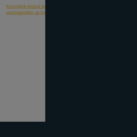
Koninklijk besluit betreffende de ligtijd en het bedrag van de
overliggelden op het gebied van de binnenbevrachting