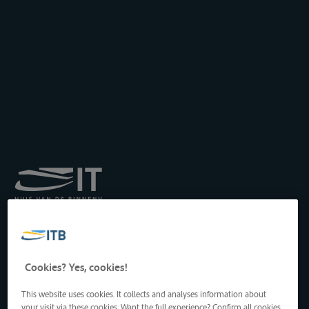
Koninklijk Instituut voor
het Transport langs de
Binnenwateren vzw
Drukpersstraat 19
Cookies? Yes, cookies!
1000 Brussel, België
Tel
: +32 2 217 09 67
This website uses cookies. It collects and analyses information about
http://www.itb-info.be
your visit via these cookies. Want the full experience? Confirm all cookies