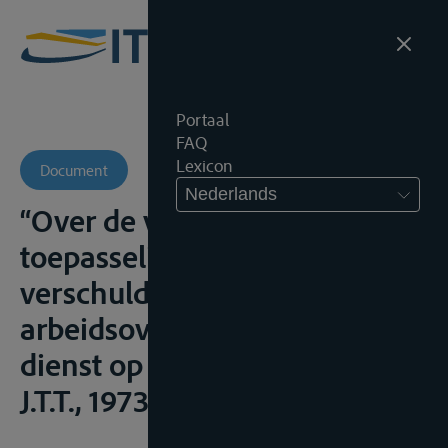
Portaal
FAQ
Lexicon
Document
Nederlands
“Over de verjaringstermijn
toepasselijk op het loon
verschuldigd krachtens een
arbeidsovereenkomst wegens
dienst op binnenschepen”,
J.T.T., 1973, 22