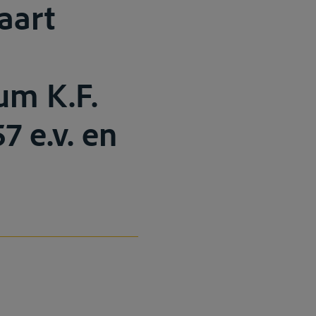
aart
um K.F.
7 e.v. en