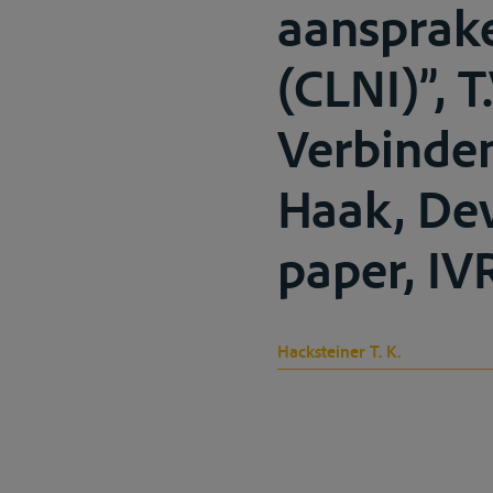
aansprake
(CLNI)”, T.
Verbinden
Haak, Dev
paper, IV
Hacksteiner T. K.