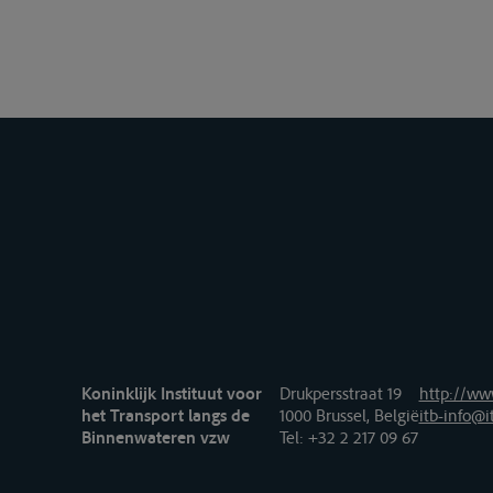
Koninklijk Instituut voor
Drukpersstraat 19
http://www
het Transport langs de
1000 Brussel, België
itb-info@i
Binnenwateren vzw
Tel
: +32 2 217 09 67