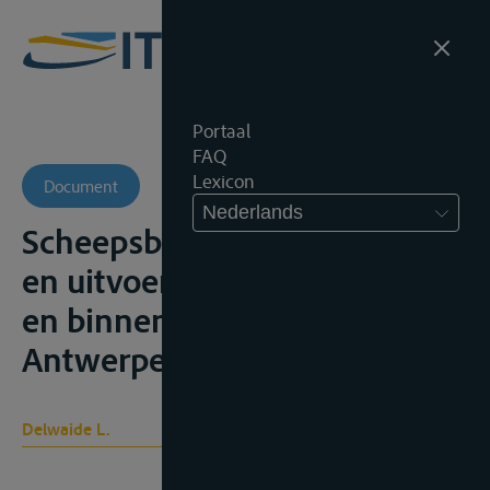
Portaal
FAQ
Lexicon
Document
Nederlands
Scheepsbeslag. Het bewarend
en uitvoerend beslag op zee-
en binnenschepen,
Antwerpen, Kluwer, 1988
Delwaide L.