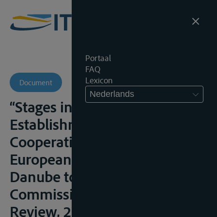
Portaal
FAQ
Lexicon
Document
Nederlands
“Stages in the Institutional
Establishment of Danube
Cooperation from the
European Commission of the
Danube to the Danube
Commission”, Transylvanian
Review, 2010, nr. 4, 130–140;