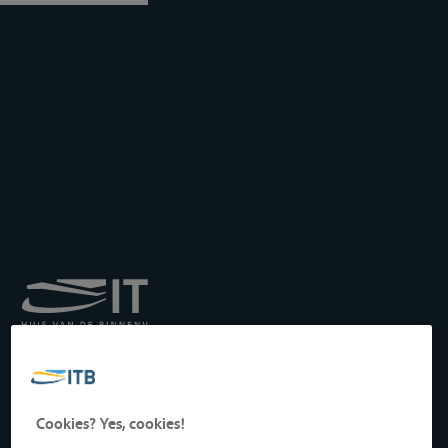
Koninklijk Instituut voor
het Transport langs de
Binnenwateren vzw
Drukpersstraat 19
Cookies? Yes, cookies!
1000 Brussel, België