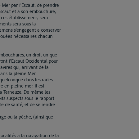
e Mer par 1'Escaut, de prendre
 1'Escaut et a son embouchure,
 a ces établissemens, sera
ments sera sous la
mens s'engagent a conserver
t bouées nécessaires chacun
 embouchures, un droit unique
eront 1'Escaut Occidental pour
vires qui, arrivant de la
ans la pleine Mer.
e quelconque dans les rades
e en pleine mer, il est
t a Terneuze. De même les
its suspects sous le rapport
de de santé, et de se rendre
age ou la pêche, (ainsi que
localités a la navigation de la