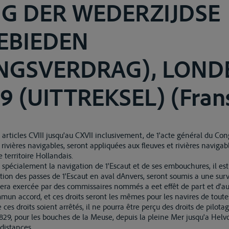
NG DER WEDERZIJDSE
EBIEDEN
INGSVERDRAG), LOND
9 (UITTREKSEL) (Frans
es articles CVIII jusqu'au CXVII inclusivement, de 1'acte général du Con
 rivières navigables, seront appliquées aux fleuves et rivières navigab
le territoire Hollandais.
e spécialement la navigation de 1'Escaut et de ses embouchures, il est
ation des passes de 1'Escaut en aval dAnvers, seront soumis a une su
ra exercée par des commissaires nommés a eet effêt de part et d'aut
mun accord, et ces droits seront les mêmes pour les navires de toutes
ces droits soient arrêtés, il ne pourra être perçu des droits de pilota
e 1829, pour les bouches de la Meuse, depuis la pleine Mer jusqu'a Helv
distances.