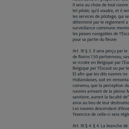
II sera au choix de tout navir
tel pilote, qu'il voudra; et il
les services de pilotage, qui s
déterminé par le reglement a 
surveillance commune menti
les passes navigables de 1'Esc
pour sa partie du fleuve.
Art. IX § 3. II sera perçu par
de florins 1.50 partonneau, sav
se rcndre en Belgique par l’Esc
Belgique par 1'Escaut ou par l
Et afin que les dits navires n
Hollandaises, soit en remontan
convenu, que la perception du
navires arrivant de la pleine 
sanitaire, auront la faculté d
ainsi au lieu de leur destinati
Les navires descendant d'Anver
1'exercice de celle-ci sera rég
Art. IX § 4. § 4. La branche de