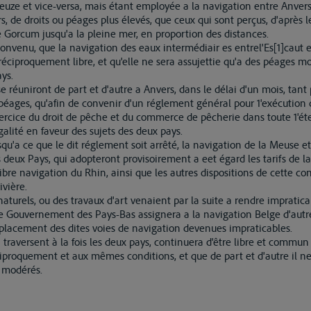
euze et vice-versa, mais étant employée a la navigation entre Anvers 
s, de droits ou péages plus élevés, que ceux qui sont perçus, d'après 
e Gorcum jusqu'a la pleine mer, en proportion des distances.
convenu, que la navigation des eaux intermédiair es entrel'Es[1]caut e
 réciproquement libre, et qu'elle ne sera assujettie qu'a des péages 
ys.
se réuniront de part et d'autre a Anvers, dans le délai d'un mois, tant
péages, qu'afin de convenir d'un réglement général pour 1'exécution 
xercice du droit de pêche et du commerce de pêcherie dans toute 1'éte
galité en faveur des sujets des deux pays.
jusqu'a ce que le dit réglement soit arrêté, la navigation de la Meus
deux Pays, qui adopteront provisoirement a eet égard les tarifs de la
bre navigation du Rhin, ainsi que les autres dispositions de cette co
ivière.
naturels, ou des travaux d'art venaient par la suite a rendre impratica
le Gouvernement des Pays-Bas assignera a la navigation Belge d'autres
acement des dites voies de navigation devenues impraticables.
 traversent à la fois les deux pays, continuera d'être libre et commun a
ciproquement et aux mêmes conditions, et que de part et d'autre il ne
s modérés.