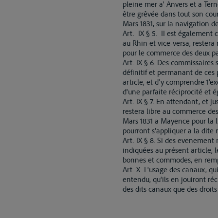
pleine mer a' Anvers et a Tern
être grêvée dans tout son cour
Mars 1831, sur la navigation d
Art. IX § 5. II est également 
au Rhin et vice-versa, restera
pour le commerce des deux pa
Art. IX § 6. Des commissaires 
définitif et permanant de ces 
article, et d'y comprendre 1'e
d'une parfaite réciprocité et é
Art. IX § 7. En attendant, et 
restera libre au commerce des 
Mars 1831 a Mayence pour la li
pourront s'appliquer a la dite r
Art. IX § 8. Si des evenement 
indiquées au présent article, 
bonnes et commodes, en rempl
Art. X. L'usage des canaux, qui
entendu, qu'ils en jouiront ré
des dits canaux que des droit