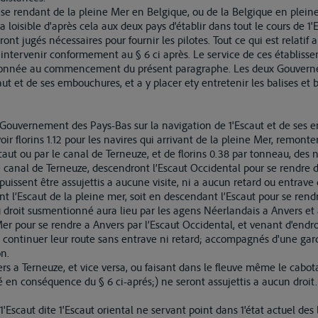
e se rendant de la pleine Mer en Belgique, ou de la Belgique en plein
 sera loisible d'après cela aux deux pays d'établir dans tout le cours de
eront jugés nécessaires pour fournir les pilotes. Tout ce qui est relatif
intervenir conformement au § 6 ci après. Le service de ces établisse
onnée au commencement du présent paragraphe. Les deux Gouverne
aut et de ses embouchures, et a y placer ety entretenir les balises e
 le Gouvernement des Pays-Bas sur la navigation de 1'Escaut et de ses
oir florins 1.12 pour les navires qui arrivant de la pleine Mer, remont
aut ou par le canal de Terneuze, et de florins 0.38 par tonneau, des na
e canal de Terneuze, descendront l’Escaut Occidental pour se rendre d
e puissent être assujettis a aucune visite, ni a aucun retard ou entrav
t l’Escaut de la pleine mer, soit en descendant l’Escaut pour se rendr
 droit susmentionné aura lieu par les agens Néerlandais a Anvers e
Mer pour se rendre a Anvers par l’Escaut Occidental, et venant d'endro
e" continuer leur route sans entrave ni retard; accompagnés d'une gar
on.
s a Terneuze, et vice versa, ou faisant dans le fleuve même le cabot
lé en conséquence du § 6 ci-aprés;) ne seront assujettis a aucun droit.
 1'Escaut dite 1'Escaut oriental ne servant point dans 1'état actuel des 