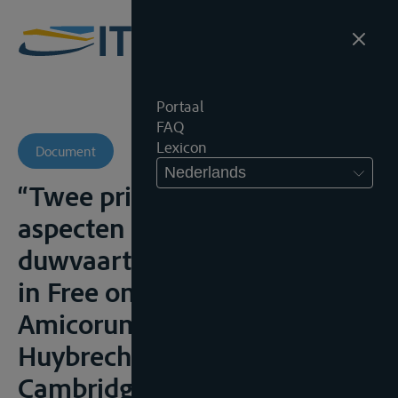
Portaal
FAQ
Lexicon
Document
Nederlands
“Twee privaatrechtelijke
aspecten van de sleep- en
duwvaart nader beschouwd”
in Free on board. Liber
Amicorum Marc A.
Huybrechts, Antwerpen-
Cambridge, Intersentia, 2011,