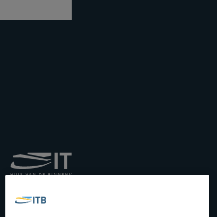
Koninklijk Instituut voor
het Transport langs de
Binnenwateren vzw