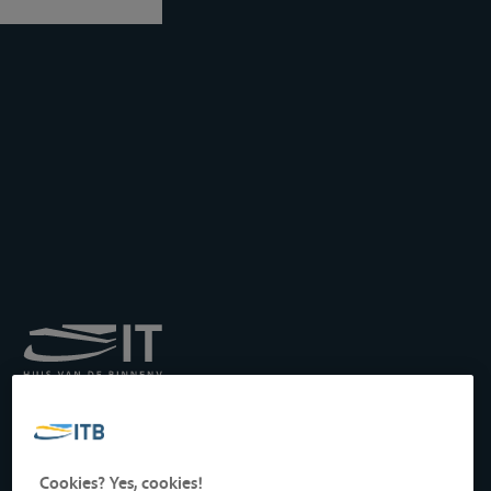
Koninklijk Instituut voor
het Transport langs de
Binnenwateren vzw
Drukpersstraat 19
Cookies? Yes, cookies!