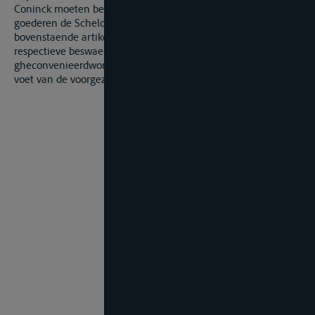
Coninck moeten beswaert worden ende blij­ven, al de
goederen de Schelde en d'andere Canalen in het
bovenstaende artikel begrepen in 't op ende afgaan
respectieve beswaert worden; ende sal hier na
gheconvenieerd
worden tus­schen par­tijen wedersijts over den
voet van de voorgezegde esgalen belastingen.