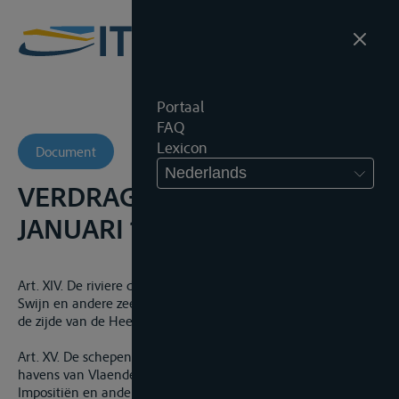
Portaal
FAQ
Lexicon
Document
Nederlands
VERDRAG VAN MÜNSTER, 30
JANUARI 1648 (UITTREKSEL)
Art. XIV. De riviere de Schel­de als mede de Canalen van 't Sas,
Swijn en andere zeegaten daer op responderende, zullen van
de zijde van de Heeren-Staten gesloten worden gehouden.
Art. XV. De schepen en goederen komende in ende uyt de
havens van Vlaenderen respectieve, zullen met alle sodanige
Impositiën en andere lasten by den voorge­segde heeren