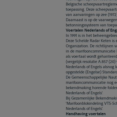
Belgische scheepvaartregleme
toepassing. Deze scheepvaart
van aanvaringen op zee (1972
Daarnaast is op de vaarwegen
betonningssysteem van toepass
Voertalen Nederlands of Eng
In 1991 is in het beheersgeb
Deze Schelde Radar Keten is e
Organization. De richtlijnen 
in de marifooncommunicatie En
als voertaal wordt gehanteer
(vergelijk resolutie A.857 (2
Nederlands of Engels alsnog 
opgestelde (Engelse) Standar
De Gemeenschappelijke Nautisc
marifooncommunicatie nog een
bekendmaking horende folder 
Nederlands of Engels’.
Bij Gezamenlijke Bekendmaking
‘Marifoonblokindeling VTS-Sch
Nederlands of Engels’.
Handhaving voertalen