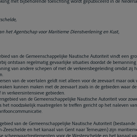
ng met bijbehorende toelichting wordt gepubliceerd in de Nederla
schelde,
an het Agentschap voor Maritieme Dienstverlening en Kust,
ebied van de Gemeenschappelijke Nautische Autoriteit vindt een gr
rbij ontstaan regelmatig gevaarlijke situaties doordat de bemannin
ng van andere schepen of met de verkeersbegeleiding omdat zij he
n.
ersen van de voertalen geldt niet alleen voor de zeevaart maar ook
spraken kunnen maken met de zeevaart zoals in de gebieden waar d
 in verkeersintensieve gebieden.
ersgebied van de Gemeenschappelijke Nautische Autoriteit voor zowe
 het noodzakelijk maatregelen te treffen gericht op het naleven van
arifooncommunicatie.
ebied van de Gemeenschappelijke Nautische Autoriteit (bestaande u
n-Zeeschelde en het kanaal van Gent naar Terneuzen) zijn maritie
se scheepvaartreglementen voor de Westerschelde en het kanaal va