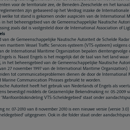
nten voor de territoriale zee, de Beneden-Zeeschelde en het kanaa
reglementen zijn gebaseerd op het Verdrag inzake de Internationale
) welke tot stand is gekomen onder auspiciën van de International M
 in het beheersgebied van de Gemeenschappelijke Nautische Autori
ing zoals dat is vastgesteld door de International Association of Lig
els
ied van de Gemeenschappelijke Nautische Autoriteit de Schelde Rada
en maritiem Vessel Traffic Services-systeem (VTS-systeem) volgens 
van de International Maritime Organization bepalen dientengevolge d
gels is. Naast Engels is het mogelijk dat de taal van het land waar
d, in het beheersgebied van de Gemeenschappelijke Nautische Autorit
0) van 27 november 1997 van de International Maritime Organization).
leiden tot communicatieproblemen dienen de door de International 
d Marine Communication Phrases gebruikt te worden.
he Autoriteit heeft het gebruik van Nederlands of Engels als voert
s bevestigd middels de Gezamenlijke Bekendmaking nr. 05-2009 van 
‘Marifoonblokindeling VTS-Scheldegebied’ staat onder aandachtspun
 nr. 07-2010 van 8 november 2010 is een nieuwe versie (versie 3.0) 
eldegebied’ uitgegeven. Ook in die folder staat onder aandachtspunt