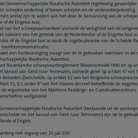
de Gemeenschappelijke Nautische Autoriteit regelmatig gevaarlijke s
n schepen onderling of tussen schepen en de verkeersbegeleiding;
en veelal zijn te wijten aan het door de bemanning van de schepe
 of de Engelse taal;
eid van het scheepvaartverkeer alsmede de veiligheid van de omgevi
et naleven van het gebruik van de Nederlandse of de Engelse taal 
dse of de Engelse taal al sinds de ingebruikname van de Schelde Ra
de marifooncommunicatie;
enwel een herbevestiging vraagt van de te gebruiken voertalen in d
chappelijke Nautische Autoriteit.
 het Nederlandse scheepvaartreglement Westerschelde 1990 en op ar
t kanaal van Gent naar Terneuzen, alsmede gelet op artikel 47 van 
 Beneden-Zeeschelde, op artikel 52 van het Belgische scheepvaart
ikel 53, § 1, onder 8° van het Vlaams decreet betreffende de begele
de organisatie van het Maritiem Reddings- en Coördinatiecentrum;
rschriften vastgesteld:
Gemeenschappelijke Nautische Autoriteit (bestaande uit de aanloopr
eschelde en het kanaal van Gent naar Terneuzen) zijn de te gebruik
ands of Engels.
werking met ingang van 20 juli 2011.