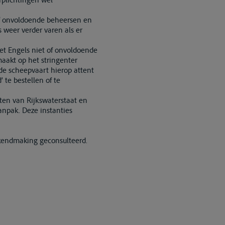
of onvoldoende beheersen en
s weer verder varen als er
t Engels niet of onvoldoende
aakt op het stringenter
 de scheepvaart hierop attent
te bestellen of te
ten van Rijkswaterstaat en
anpak. Deze instanties
ekendmaking geconsulteerd.