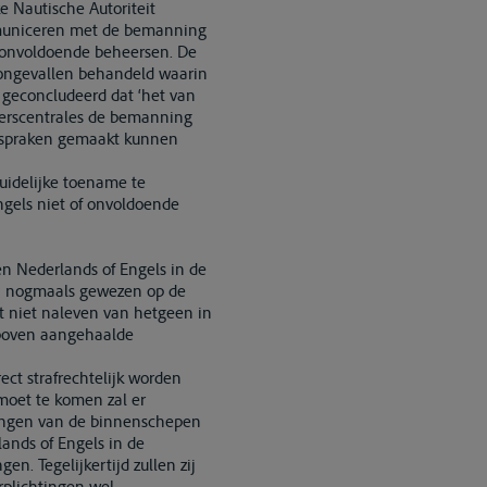
 Nautische Autoriteit
mmuniceren met de bemanning
f onvoldoende beheersen. De
songevallen behandeld waarin
 geconcludeerd dat ‘het van
eerscentrales de bemanning
afspraken gemaakt kunnen
uidelijke toename te
gels niet of onvoldoende
en Nederlands of Engels in de
j nogmaals gewezen op de
t niet naleven van hetgeen in
rboven aangehaalde
ct strafrechtelijk worden
moet te komen zal er
nningen van de binnenschepen
ands of Engels in de
. Tegelijkertijd zullen zij
rplichtingen wel