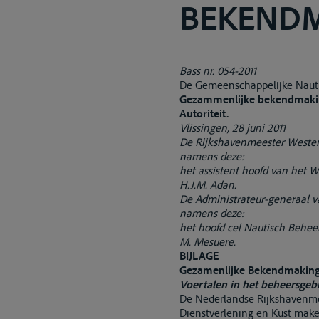
BEKENDMA
Bass nr. 054-2011
De Gemeenschappelijke Nautis
Gezammenlijke bekendmaking
Autoriteit.
Vlissingen, 28 juni 2011
De Rijkshavenmeester Wester
namens deze:
het assistent hoofd van het W
H.J.M. Adan.
De Administrateur-generaal v
namens deze:
het hoofd cel Nautisch Beheer
M. Mesuere.
BIJLAGE
Gezamenlijke Bekendmaking 
Voertalen in het beheersgeb
De Nederlandse Rijkshavenme
Dienstverlening en Kust mak