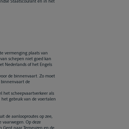
ndse Staatscourant en in het
ote vermenging plaats van
g van schepen niet goed kan
t Nederlands of het Engels
 voor de binnenvaart. Zo moet
e binnenvaart de
l het scheepvaartverkeer als
 het gebruik van de voertalen
it de aanlooproutes op zee,
me vaarwegen. Op deze
n Gent naar Terneuzen en de