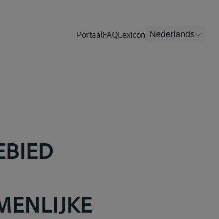
Portaal
FAQ
Lexicon
Nederlands
EBIED
E
MENLIJKE