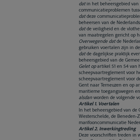
dat
in het beheersgebied van 
communicatieproblemen tusse
dat
deze communicatieproblem
beheersen van de Nederlandse
dat
de veiligheid en de vloth
van maatregelen gericht op h
Overwegende dat
de Nederlan
gebruiken voertalen zijn in 
dat
de dagelijkse praktijk ev
beheersgebied van de Gemeens
Gelet op
artikel 51 en 54 van
scheepvaartreglement voor he
scheepvaartreglement voor de
Gent naar Terneuzen en op art
maritieme toegangswegen en 
alsdan
worden de volgende voo
Artikel 1. Voertalen
In het beheersgebied van de 
Westerschelde, de Beneden-Ze
marifooncommunicatie Nederl
Artikel 2. Inwerkingtreding
Deze voorschriften treden in 