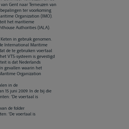
l van Gent naar Terneuzen van
 bepalingen ter voorkoming
aritime Organization (IMO).
teit het maritieme
hthouse Authorities (IALA).
r Keten in gebruik genomen.
de International Maritime
at de te gebruiken voertaal
 het VTS-systeem is gevestigd
eit is dat Nederlands
 In gevallen waarin het
Maritime Organization
alen in de
15 juni 2009. In de bij die
ten: ‘De voertaal is
van de folder
en: ‘De voertaal is