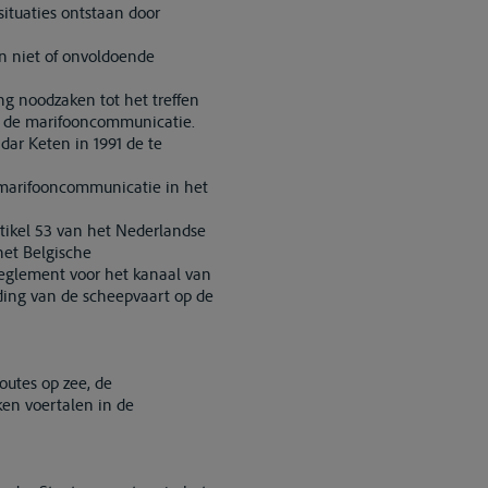
ituaties ontstaan door
n niet of onvoldoende
ng noodzaken tot het treffen
in de marifooncommunicatie.
dar Keten in 1991 de te
e marifooncommunicatie in het
tikel 53 van het Nederlandse
het Belgische
reglement voor het kanaal van
iding van de scheepvaart op de
outes op zee, de
en voertalen in de