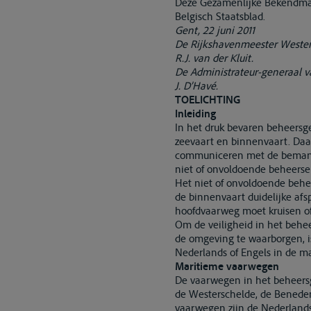
Deze Gezamenlijke Bekendmaki
Belgisch Staatsblad.
Gent, 22 juni 2011
De Rijkshavenmeester Wester
R.J. van der Kluit.
De Administrateur-generaal v
J. D’Havé.
TOELICHTING
Inleiding
In het druk bevaren beheersg
zeevaart en binnenvaart. Daa
communiceren met de bemanni
niet of onvoldoende beheerse
Het niet of onvoldoende behe
de binnenvaart duidelijke af
hoofdvaarweg moet kruisen of
Om de veiligheid in het behe
de omgeving te waarborgen, is
Nederlands of Engels in de m
Maritieme vaarwegen
De vaarwegen in het beheersg
de Westerschelde, de Benede
vaarwegen zijn de Nederland