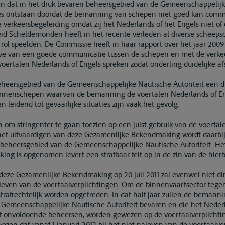
n dat in het druk bevaren beheersgebied van de Gemeenschappelijke
aties ontstaan doordat de bemanning van schepen niet goed kan co
 verkeersbegeleiding omdat zij het Nederlands of het Engels niet o
id Scheldemonden heeft in het recente verleden al diverse scheep
l speelden. De Commissie heeft in haar rapport over het jaar 2009
oeve van een goede communicatie tussen de schepen en met de verk
voertalen Nederlands of Engels spreken zodat onderling duidelijke 
 beheersgebied van de Gemeenschappelijke Nautische Autoriteit een d
binnenschepen waarvan de bemanning de voertalen Nederlands of En
leidend tot gevaarlijke situaties zijn vaak het gevolg.
 om stringenter te gaan toezien op een juist gebruik van de voertal
et uitvaardigen van deze Gezamenlijke Bekendmaking wordt daarbi
t beheersgebied van de Gemeenschappelijke Nautische Autoriteit. He
ng is opgenomen levert een strafbaar feit op in de zin van de hie
eze Gezamenlijke Bekendmaking op 20 juli 2011 zal evenwel niet dire
leven van de voertaalverplichtingen. Om de binnenvaartsector tege
strafrechtelijk worden opgetreden. In dat half jaar zullen de bema
 Gemeenschappelijke Nautische Autoriteit bevaren en die het Nederl
onvoldoende beheersen, worden gewezen op de voertaalverplichtingen
ezen dat vanaf 1 januari 2012 bij het niet naleven van de voertaalve