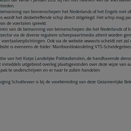
etreden.
e bemanning van binnenschepen het Nederlands of het Engels niet 
ties wordt het desbetreffende schip direct stilgelegd. Het schip mag pa
an de voertalen spreekt.
eren van de bemanning van binnenschepen die het Nederlands of he
tsector via de diverse reguliere scheepvaartmedia attent worden gem
 voertaalverplichtingen. Ook via de website www.vts-scheldt.net zal
ite is eveneens de folder ‘Marifoonblokindeling VTS-Scheldegebied’ 
tie van het Korps Landelijke Politiediensten, de handhavende diens
 inmiddels uitgebreid overleg plaatsgevonden over deze wijze van a
k te onderschrijven en er naar te zullen handelen.
niging Schuttevaer is bij de voorbereiding van deze Gezamenlijke B