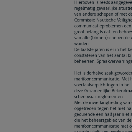
Hierboven is reeds aangegeve
regelmatig gevaarlijke situ
van andere schepen of met de
Commissie Nautische Veilighe
communicatieproblemen een ro
groot belang is dat ten beh
van alle (binnen)schepen de 
worden’.
De laatste jaren is er in het
constateren van het aantal 
beheersen. Spraakverwarringen 
Het is derhalve zaak geworden
marifooncommunicatie. Met h
voertaalverplichtingen in he
deze Gezamenlijke Bekendmaki
scheepvaartreglementen.
Met de inwerkingtreding van d
opgetreden tegen het niet na
gedurende een half jaar niet 
die het beheersgebied van de
marifooncommunicatie niet of 
er nadrukkelijk op worden gew