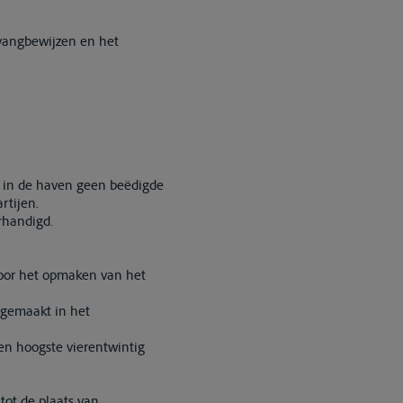
vangbewijzen en het
er in de haven geen beëdigde
rtijen.
rhandigd.
voor het opmaken van het
 gemaakt in het
ten hoogste vierentwintig
tot de plaats van