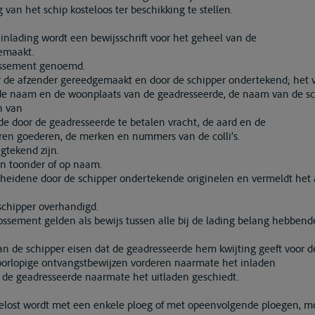
uig van het schip kosteloos ter beschikking te stellen.
e inlading wordt een bewijsschrift voor het geheel van de
emaakt.
nossement genoemd.
 de afzender gereedgemaakt en door de schipper ondertekend; het
de naam en de woonplaats van de geadresseerde, de naam van de sc
n van
e door de geadresseerde te betalen vracht, de aard en de
ren goederen, de merken en nummers van de colli’s.
tekend zijn.
aan toonder of op naam.
heidene door de schipper ondertekende originelen en vermeldt het
chipper overhandigd.
ssement gelden als bewijs tussen alle bij de lading belang hebbend
kan de schipper eisen dat de geadresseerde hem kwijting geeft voor 
orlopige ontvangstbewijzen vorderen naarmate het inladen
n de geadresseerde naarmate het uitladen geschiedt.
 gelost wordt met een enkele ploeg of met opeenvolgende ploegen, m