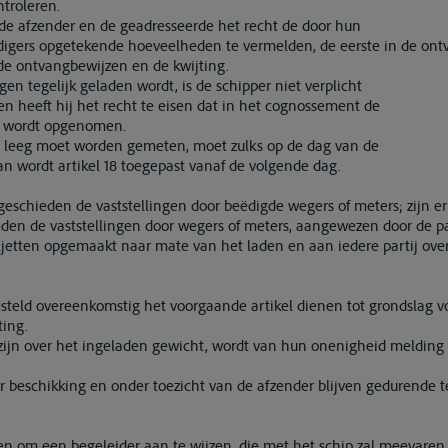
ntroleren.
 de afzender en de geadresseerde het recht de door hun
igers opgetekende hoeveelheden te vermelden, de eerste in de ont
e ontvangbewijzen en de kwijting.
en tegelijk geladen wordt, is de schipper niet verplicht
n heeft hij het recht te eisen dat in het cognossement de
’ wordt opgenomen.
ip leeg moet worden gemeten, moet zulks op de dag van de
dan wordt artikel 18 toegepast vanaf de volgende dag.
n geschieden de vaststellingen door beëdigde wegers of meters; zijn 
den de vaststellingen door wegers of meters, aangewezen door de pa
ljetten opgemaakt naar mate van het laden en aan iedere partij ove
gesteld overeenkomstig het voorgaande artikel dienen tot grondslag 
ing.
s zijn over het ingeladen gewicht, wordt van hun onenigheid melding
er beschikking en onder toezicht van de afzender blijven gedurende 
 om een begeleider aan te wijzen, die met het schip zal meevaren 