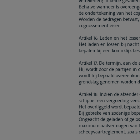
verrekenen; in beide gevallen 
Behalve wanneer is overeenge
de ondertekening van het cog
Worden de bedragen betwist, 
cognossement eisen.
Artikel 16. Laden en het loss
Het laden en lossen bij nacht
bepalen bij een koninklijk bes
Artikel 17. De termijn, aan de
Hij wordt door de partijen i
wordt hij bepaald overeenkoms
grondslag genomen worden de
Artikel 18. Indien de afzender
schipper een vergoeding vers
Het overliggeld wordt bepaal
Bij gebreke van zodanige bepal
Ongeacht de geladen of gelos
maximumlaadvermogen van het s
scheepvaartreglement, zoals d