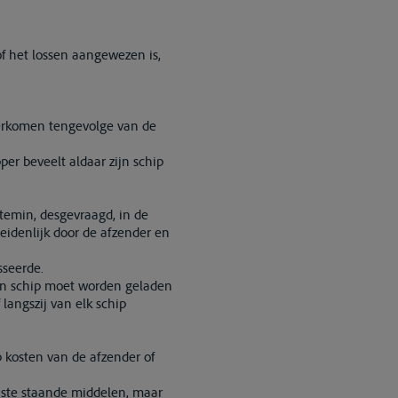
of het lossen aangewezen is,
overkomen tengevolge van de
per beveelt aldaar zijn schip
ttemin, desgevraagd, in de
idenlijk door de afzender en
sseerde.
een schip moet worden geladen
langszij van elk schip
p kosten van de afzender of
ste staande middelen, maar