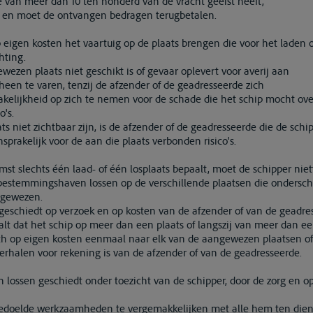
e van meer dan 10 ten honderd van de vracht geëist heeft,
ie en moet de ontvangen bedragen terugbetalen.
p eigen kosten het vaartuig op de plaats brengen die voor het laden 
hting.
wezen plaats niet geschikt is of gevaar oplevert voor averij aan
heen te varen, tenzij de afzender of de geadresseerde zich
prakelijkheid op zich te nemen voor de schade die het schip mocht 
o's.
s niet zichtbaar zijn, is de afzender of de geadresseerde die de schip
prakelijk voor de aan die plaats verbonden risico's.
omst slechts één laad- of één losplaats bepaalt, moet de schipper nie
bestemmingshaven lossen op de verschillende plaatsen die ondersche
ngewezen.
geschiedt op verzoek en op kosten van de afzender of van de geadre
lt dat het schip op meer dan een plaats of langszij van meer dan 
ich op eigen kosten eenmaal naar elk van de aangewezen plaatsen of 
verhalen voor rekening is van de afzender of van de geadresseerde.
en lossen geschiedt onder toezicht van de schipper, door de zorg en o
bedoelde werkzaamheden te vergemakkelijken met alle hem ten dien