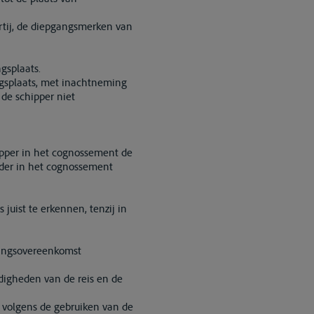
artij, de diepgangsmerken van
gsplaats.
gsplaats, met inachtneming
 de schipper niet
pper in het cognossement de
nder in het cognossement
 juist te erkennen, tenzij in
htingsovereenkomst
digheden van de reis en de
d volgens de gebruiken van de