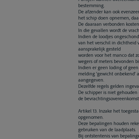
bestemming.
De afzender kan ook evenzeer 
het schip doen opnemen, daa
De daaraan verbonden kosten 
In die gevallen wordt de vr
Indien de loodjes ongeschon
van het verschil in dichtheid
aansprakelijk gesteld
worden voor het manco dat zou
wegers of meters bevonden bij
Indien er geen loding of gee
melding ‘gewicht onbekend’ a
aangegeven.
Dezelfde regels gelden ingeva
De schipper is niet gehouden d
de bevrachtingsovereenkomst
Artikel 13. Inzake het toeges
opgenomen.
Deze bepalingen houden reken
gebruiken van de laadplaats.
Bij ontstentenis van bepaling