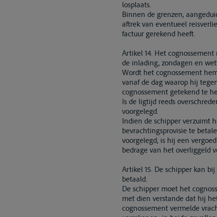
losplaats.
Binnen de grenzen, aangeduid 
aftrek van eventueel reisverl
factuur gerekend heeft.
Artikel 14. Het cognossement 
de inlading, zondagen en wett
Wordt het cognossement hem b
vanaf de dag waarop hij tegen
cognossement getekend te h
Is de ligtijd reeds overschred
voorgelegd.
Indien de schipper verzuimt h
bevrachtingsprovisie te betal
voorgelegd, is hij een vergoe
bedrage van het overliggeld 
Artikel 15. De schipper kan b
betaald.
De schipper moet het cognoss
met dien verstande dat hij he
cognossement vermelde vracht