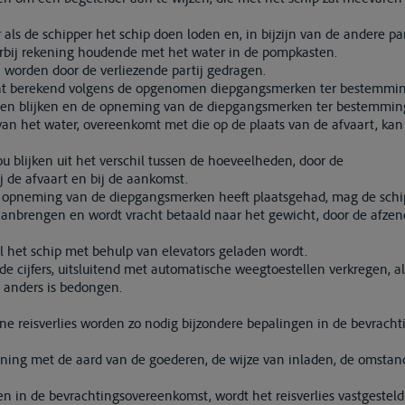
als de schipper het schip doen loden en, in bijzijn van de andere p
rbij rekening houdende met het water in de pompkasten.
worden door de verliezende partij gedragen.
acht berekend volgens de opgenomen diepgangsmerken ter bestemmin
den blijken en de opneming van de diepgangsmerken ter bestemmin
 van het water, overeenkomt met die op de plaats van de afvaart, kan
 blijken uit het verschil tussen de hoeveelheden, door de
 de afvaart en bij de aankomst.
n opneming van de diepgangsmerken heeft plaatsgehad, mag de schi
anbrengen en wordt vracht betaald naar het gewicht, door de afze
l het schip met behulp van elevators geladen wordt.
e cijfers, uitsluitend met automatische weegtoestellen verkregen, als
 anders is bedongen.
tane reisverlies worden zo nodig bijzondere bepalingen in de bevrac
ing met de aard van de goederen, de wijze van inladen, de omstan
en in de bevrachtingsovereenkomst, wordt het reisverlies vastgestel