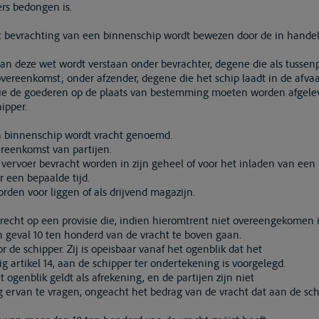
ers bedongen is.
ot bevrachting van een binnenschip wordt bewezen door de in hande
 van deze wet wordt verstaan onder bevrachter, degene die als tussen
overeenkomst; onder afzender, degene die het schip laadt in de afva
e de goederen op de plaats van bestemming moeten worden afgeleve
ipper.
en binnenschip wordt vracht genoemd.
ereenkomst van partijen.
 vervoer bevracht worden in zijn geheel of voor het inladen van ee
r een bepaalde tijd.
rden voor liggen of als drijvend magazijn.
 recht op een provisie die, indien hieromtrent niet overeengekomen i
n geval 10 ten honderd van de vracht te boven gaan.
or de schipper. Zij is opeisbaar vanaf het ogenblik dat het
artikel 14, aan de schipper ter ondertekening is voorgelegd.
t ogenblik geldt als afrekening, en de partijen zijn niet
 ervan te vragen, ongeacht het bedrag van de vracht dat aan de sch