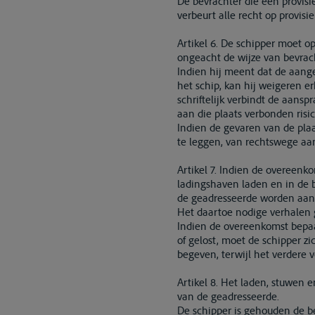
De bevrachter die een provisi
verbeurt alle recht op provis
Artikel 6. De schipper moet o
ongeacht de wijze van bevrac
Indien hij meent dat de aange
het schip, kan hij weigeren er
schriftelijk verbindt de aans
aan die plaats verbonden risic
Indien de gevaren van de plaat
te leggen, van rechtswege aans
Artikel 7. Indien de overeenk
ladingshaven laden en in de 
de geadresseerde worden aa
Het daartoe nodige verhalen 
Indien de overeenkomst bepaa
of gelost, moet de schipper z
begeven, terwijl het verdere 
Artikel 8. Het laden, stuwen 
van de geadresseerde.
De schipper is gehouden de 