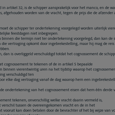
in artikel 32, is de schipper aansprakelijk voor het manco, en de 
ies, afgehouden worden van de vracht, tegen de prijs die de afzender
moet de schipper ter ondertekening voorgelegd worden uiterlijk vier
elijke feestdagen niet inbegrepen.
innen die termijn niet ter ondertekening voorgelegd, dan kan de s
 die vertraging opkomt door ingebrekestelling, maar hij mag de reis
ebben.
en, dan is overliggeld verschuldigd totdat het cognossement de schip
et cognossement te tekenen of de in artikel 5 bepaalde
en binnen vierentwintig uren na het tijdstip waarop het cognosseme
ding verschuldigd ten
voor elke dag vertraging vanaf de dag waarop hem een ingebrekestell
ij de ondertekening van het cognossement eisen dat hem één derde v
ement tekenen, onverschillig welke vracht daarin vermeld is,
t verschil tussen de overeengekomen vracht en de in het
 vooruit kan doen betalen door de bevrachter of het bij wijze van 