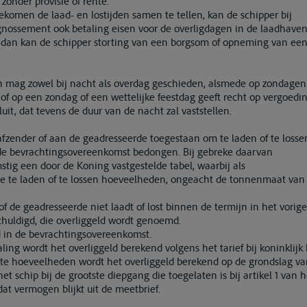
zonder provisie of rente.
komen de laad- en lostijden samen te tellen, kan de schipper bij
nossement ook betaling eisen voor de overligdagen in de laadhaven
dan kan de schipper storting van een borgsom of opneming van een 
en mag zowel bij nacht als overdag geschieden, alsmede op zondagen 
 of op een zondag of een wettelijke feestdag geeft recht op vergoedi
luit, dat tevens de duur van de nacht zal vaststellen.
 afzender of aan de geadresseerde toegestaan om te laden of te losse
n de bevrachtingsovereenkomst bedongen. Bij gebreke daarvan
tig een door de Koning vastgestelde tabel, waarbij als
 te laden of te lossen hoeveelheden, ongeacht de tonnenmaat van 
 of de geadresseerde niet laadt of lost binnen de termijn in het vorige
chuldigd, die overliggeld wordt genoemd.
d in de bevrachtingsovereenkomst.
ing wordt het overliggeld berekend volgens het tarief bij koninklijk b
te hoeveelheden wordt het overliggeld berekend op de grondslag va
chip bij de grootste diepgang die toegelaten is bij artikel 1 van h
at vermogen blijkt uit de meetbrief.