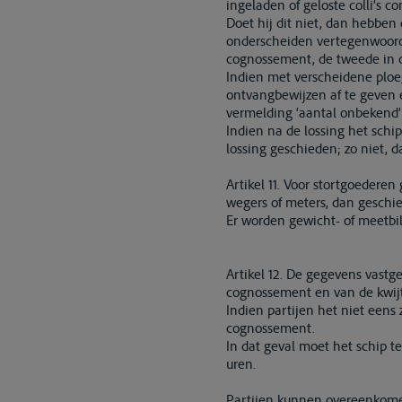
ingeladen of geloste colli’s co
Doet hij dit niet, dan hebben
onderscheiden vertegenwoord
cognossement, de tweede in d
Indien met verscheidene ploeg
ontvangbewijzen af te geven e
vermelding ‘aantal onbekend
Indien na de lossing het sch
lossing geschieden; zo niet, 
Artikel 11. Voor stortgoedere
wegers of meters, dan geschie
Er worden gewicht- of meetbi
Artikel 12. De gegevens vast
cognossement en van de kwijt
Indien partijen het niet een
cognossement.
In dat geval moet het schip t
uren.
Partijen kunnen overeenkomen