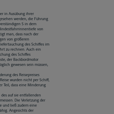
ner in Ausübung ihrer
gesehen werden, die Führung
erständigen S in dem
Mindestfahrrinnentiefe von
tigt man, dass nach der
ngen von größeren
Tiefertauchung des Schiffes im
rt zu rechnen. Auch ein
chung des Schiffes
sste, der Backbordmotor
möglich gewesen sein müssen,
nderung des Reisepreises
 Reise wurden nicht per Schiff,
 Teil, dass eine Minderung
 des auf sie entfallenden
messen. Die Verletzung der
ge und ließ zudem eine
ähig. Angesichts der