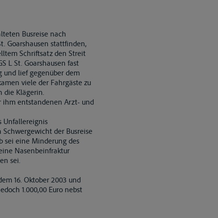
alteten Busreise nach
. Goarshausen stattfinden,
lltem Schriftsatz den Streit
GS L St. Goarshausen fast
g und lief gegenüber dem
, kamen viele der Fahrgäste zu
 die Klägerin.
er ihm entstandenen Arzt- und
s Unfallereignis
in Schwergewicht der Busreise
b sei eine Minderung des
 eine Nasenbeinfraktur
en sei.
 dem 16. Oktober 2003 und
edoch 1.000,00 Euro nebst