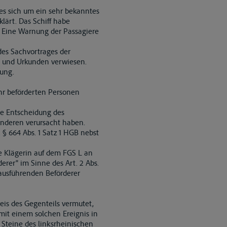
e es sich um ein sehr bekanntes
lärt. Das Schiff habe
. Eine Warnung der Passagiere
es Sachvortrages der
ze und Urkunden verwiesen.
ung.
ihr beförderten Personen
die Entscheidung des
anderen verursacht haben.
 § 664 Abs. 1 Satz 1 HGB nebst
e Klägerin auf dem FGS L an
erer" im Sinne des Art. 2 Abs.
 ausführenden Beförderer
eis des Gegenteils vermutet,
mit einem solchen Ereignis in
e Steine des linksrheinischen