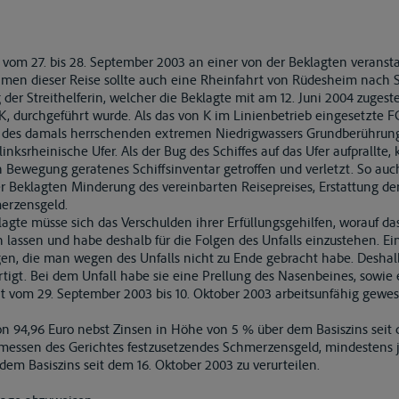
 vom 27. bis 28. September 2003 an einer von der Beklagten veranst
men dieser Reise sollte auch eine Rheinfahrt von Rüdesheim nach St
der Streithelferin, welcher die Beklagte mit am 12. Juni 2004 zugeste
K, durchgeführt wurde. Als das von K im Linienbetrieb eingesetzte F
gen des damals herrschenden extremen Niedrigwassers Grundberührun
 linksrheinische Ufer. Als der Bug des Schiffes auf das Ufer aufprallte
 Bewegung geratenes Schiffsinventar getroffen und verletzt. So auch
er Beklagten Minderung des vereinbarten Reisepreises, Erstattung d
erzensgeld.
klagte müsse sich das Verschulden ihrer Erfüllungsgehilfen, worauf da
 lassen und habe deshalb für die Folgen des Unfalls einzustehen. E
gen, die man wegen des Unfalls nicht zu Ende gebracht habe. Deshal
rtigt. Bei dem Unfall habe sie eine Prellung des Nasenbeines, sowie
eit vom 29. September 2003 bis 10. Oktober 2003 arbeitsunfähig gewes
on 94,96 Euro nebst Zinsen in Höhe von 5 % über dem Basiszins seit
Ermessen des Gerichtes festzusetzendes Schmerzensgeld, mindestens j
em Basiszins seit dem 16. Oktober 2003 zu verurteilen.