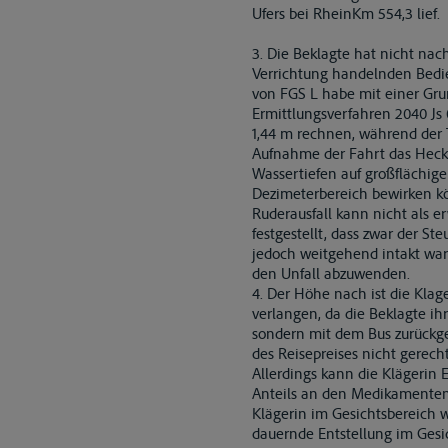
Ufers bei RheinKm 554,3 lief.
3. Die Beklagte hat nicht nac
Verrichtung handelnden Bedi
von FGS L habe mit einer Gr
Ermittlungsverfahren 2040 Js
1,44 m rechnen, während der T
Aufnahme der Fahrt das Heck
Wassertiefen auf großflächige
Dezimeterbereich bewirken kö
Ruderausfall kann nicht als 
festgestellt, dass zwar der S
jedoch weitgehend intakt war
den Unfall abzuwenden.
4. Der Höhe nach ist die Klag
verlangen, da die Beklagte ihr
sondern mit dem Bus zurückge
des Reisepreises nicht gerecht
Allerdings kann die Klägerin 
Anteils an den Medikamenten
Klägerin im Gesichtsbereich w
dauernde Entstellung im Gesic