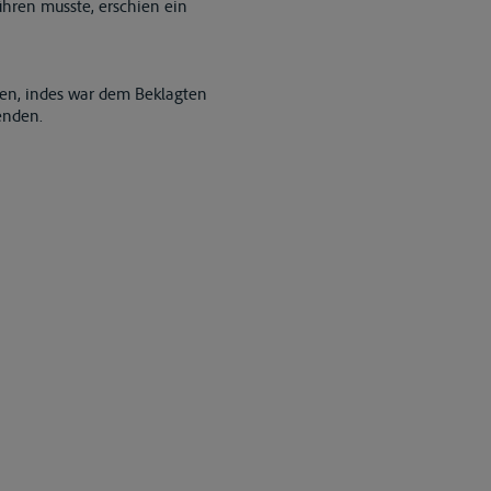
ühren musste, erschien ein
ären, indes war dem Beklagten
enden.