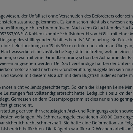
hgewiesen, der Unfall sei ohne Verschulden des Beförderers oder sei
ensteten zustande gekommen: Es kann schon nicht als erwiesen an
undberührung nicht rechnen müssen. Nach dem Gutachten des Sachv
 053597/03 StA Koblenz konnte Schiffsführer H von FGS L mit einer 
iefgang des stillliegenden Schiffes bereits 1,30 m betrug. Berücksich
 eine Tiefertauchung um 15 bis 30 cm erfuhr und zudem an Übergä
 Flachwasserbereiche zusätzliche Sogkräfte auftreten, welche einer 
nnen, so war mit einer Grundberührung schon bei Aufnahme der Fah
erwiesen angesehen werden. Der Sachverständige hat bei der Untersu
teuerbordmotor alsbald nach der Grundberührung ausgefallen sein mu
 und sowohl mit diesem als auch mit dem Bugstrahlruder es hätte 
e indes nicht vollends gerechtfertigt: So kann die Klägerin keine Mi
e Leistungen fast vollständig erbracht hatte. Lediglich 1 bis 2 km der
legt. Gemessen an dem Gesamtprogramm ist dies nur ein so geringer
fertigt erscheint.
Erstattung der von ihr verauslagten Arzt- und Reinigungskosten sowie
kosten verlangen. Als Schmerzensgeld erschienen 600,00 Euro ange
ar sicherlich recht schmerzhaft. Sie hatte eine Deformation zur Fol
htsbereich befürchten. Die Klägerin war für ca. 2 Wochen arbeitsunf