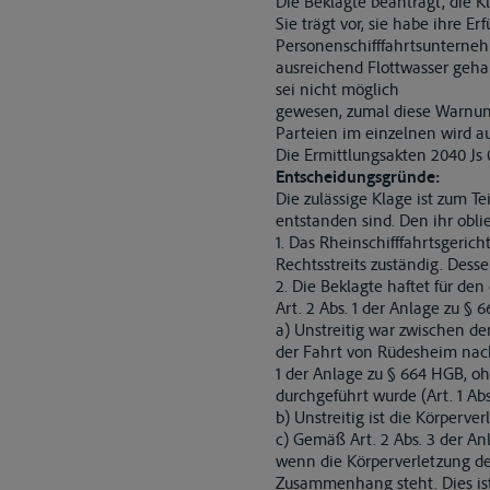
Die Beklagte beantragt, die K
Sie trägt vor, sie habe ihre E
Personenschifffahrtsunternehm
ausreichend Flottwasser geha
sei nicht möglich
gewesen, zumal diese Warnun
Parteien im einzelnen wird a
Die Ermittlungsakten 2040 J
Entscheidungsgründe:
Die zulässige Klage ist zum T
entstanden sind. Den ihr obli
1. Das Rheinschifffahrtsgerich
Rechtsstreits zuständig. Des
2. Die Beklagte haftet für de
Art. 2 Abs. 1 der Anlage zu § 
a) Unstreitig war zwischen d
der Fahrt von Rüdesheim nach 
1 der Anlage zu § 664 HGB, o
durchgeführt wurde (Art. 1 Abs
b) Unstreitig ist die Körperv
c) Gemäß Art. 2 Abs. 3 der An
wenn die Körperverletzung de
Zusammenhang steht. Dies ist h