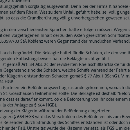
lage abzuweisen.
rfüllungsgehilfin sorgfältig ausgewählt. Denn bei der Firma K handel
en auf dem Rhein. Was zu dem Unfall geführt habe, sei völlig ungek
bt, so dass die Grundberührung völlig unvorhergesehen gewesen sei
g in den verschiedensten Sprachen hätte erfolgen müssen. Wegen d
uf den vorgetragenen Inhalt der zu den Akten gereichten Schriftsät
s 053597/03 StA Koblenz waren Gegenstand der mündlichen Verhandl
eil auch begründet. Die Beklagte haftet für die Schäden, die den von 
egenden Entlastungsbeweis hat die Beklagte nicht geführt.
t ist gemäß Art. 34 Abs. 2c der revidierten Rheinschifffahrtsakte für 
sen Gegenstand sind die Schäden, welche Schiffe während der Fahrt 
n der Klägerin entstandenen Schaden gemäß § 77 Abs. 1 BSchG i. V. m.
664 HGB.
en Parteien ein Beförderungsvertrag zustande gekommen, wonach di
St. Goarshausen teilnehmen sollte. Die Beklagte ist deshalb "Beförd
hne dass es darauf ankommt, ob die Beförderung von ihr oder einem
. la der Anlage zu § 664 HGB).
erletzung der Klägerin während der Beförderung eingetreten.
lage zu § 664 HGB wird das Verschulden des Beförderers bis zum Bew
s Reisenden durch Strandung des Schiffes entstanden ist oder doch 
ier der Fall. Unstreitig wurde die Klägerin verletzt, als FGS L in di