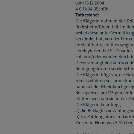
vom 13.12.2004
4 C 11/04.BSchRh
Tatbestand:
Die Klägerin nahm in der Zeit
Rüdesheim/Rhein teil. Im Rah
wobei diese unter Vermittlung 
verkündet hat, von der Firma 
erreicht hatte, erlitt es we
Loreleyfelsen bei St. Goar ins
Fall und/oder wurden durch in
Diese verlangt deshalb von d
Reinigungskosten sowie Schm
Die Klägerin trägt vor, die Be
zurückzuführen sei, anrechnen
habe auf der Rheinfahrt gele
Reisepreises um 1/3 gerechtfe
erlitten, weshalb sie in der Z
Die Klägerin beantragt,
a) die Beklagte zur Zahlung v
b) zur Zahlung eines in das 
Zinsen in Höhe von 5 % über d