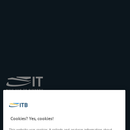
Koninklijk Instituut voor
het Transport langs de
Binnenwateren vzw
Drukpersstraat 19
Cookies? Yes, cookies!
1000 Brussel, België
Tel
: +32 2 217 09 67
This website uses cookies. It collects and analyses information about