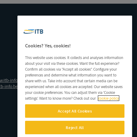
Cookies? Yes, cookies!
This website uses cookies. It collects and analyses information
about your visit via these cookies. Want the full experience?
Confirm all cookies via "Accept all cookies". Configure your
preferences and determine what information you want to
.itb-info.be
share with us. Take into account that certain media can be
tb-info.be
experienced when all cookies are accepted. Our website saves
your cookie preferences. You can adjust them via 'Cookie
settings'. Want to know more? Check out our
cookie policy
Accept All Cookies
Reject All