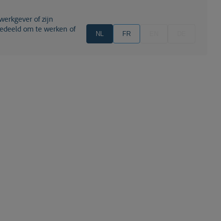
ngedeeld om te werken of
NL
FR
EN
DE