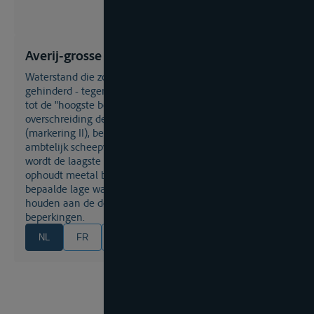
Averij-grosse Laagwater
Waterstand die zo laag is de scheepvaart erdoor wordt
gehinderd - tegendeel van hoog water. (In tegenstelling
tot de "hoogste bevaarbare waterstand", waar bij
overschreiding de scheepvaart wordt verboden
(markering II), bestaat er voor laag water geen dergelijk
ambtelijk scheepvaartbesluit). Bij scheepvaartcontracten
wordt de laagste waterstand waarbij de transportplicht
ophoudt meetal bepaald naar de schaal van Kaub. Bij
bepaalde lage waterstanden moet de scheepvaart zich
houden aan de door de waterpolitie opgelegde
beperkingen.
NL
FR
EN
DE