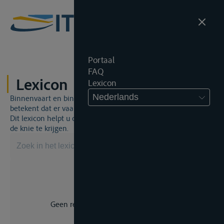
Portaal
FAQ
Lexicon
Lexicon
Nederlands
Binnenvaart en binnenvaartrecht is een unieke wereld. Dat
betekent dat er vaak een specifiek vakjargon gebruikt wordt.
Dit lexicon helpt u om een aantal broodnodige termen onder
de knie te krijgen.
Geen resultaat voor uw zoekopdracht.