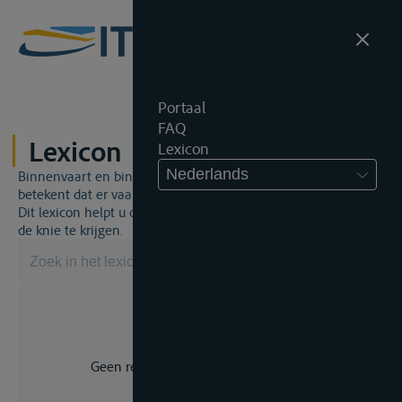
Portaal
FAQ
Lexicon
Lexicon
Nederlands
Binnenvaart en binnenvaartrecht is een unieke wereld. Dat
betekent dat er vaak een specifiek vakjargon gebruikt wordt.
Dit lexicon helpt u om een aantal broodnodige termen onder
de knie te krijgen.
Geen resultaat voor uw zoekopdracht.