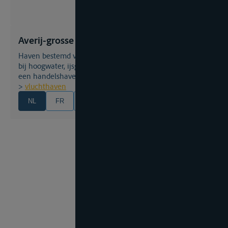
Averij-grosse Noodhaven
Haven bestemd voor een veilige ligging van vaartuigen
bij hoogwater, ijsgang, e.d., óf de aangewezen functie van
een handelshaven óf een fiscale haven;
>
vluchthaven
NL
FR
EN
DE