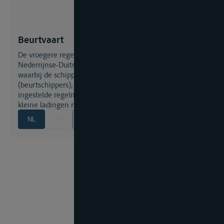
Beurtvaart
de vroegere regelmatige scheepvaart tussen de
Nederrijnse-Duitse, Nederlandse en Belgische steden
waarbij de schippers in vastgestelde volgorde vaarden
(beurtschippers); later was dit de door bepaalde rederijen
ingestelde regelmatige scheepvaart in stukgoederen en
kleine ladingen massagoederen.
NL
FR
EN
DE