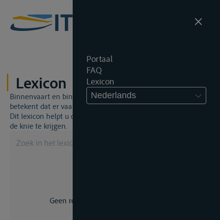
Portaal
FAQ
Lexicon
Lexicon
Nederlands
Binnenvaart en binnenvaartrecht is een unieke wereld. Dat
betekent dat er vaak een specifiek vakjargon gebruikt wordt.
Dit lexicon helpt u om een aantal broodnodige termen onder
de knie te krijgen.
Geen resultaat voor uw zoekopdracht.