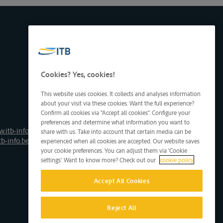
Cookies? Yes, cookies!
This website uses cookies. It collects and analyses information
about your visit via these cookies. Want the full experience?
Confirm all cookies via "Accept all cookies". Configure your
preferences and determine what information you want to
.itb-info.be
share with us. Take into account that certain media can be
tb-info.be
experienced when all cookies are accepted. Our website saves
your cookie preferences. You can adjust them via 'Cookie
settings'. Want to know more? Check out our
cookie policy
Accept All Cookies
Reject All