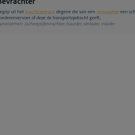
Bevrachter
begrip uit het
vrachtcontract
: degene die van een
vervrachter
een sch
oederenvervoer of deze de transportopdracht geeft;
ynoniemen
: (scheeps)bevrachter, huurder, verlader, inlader