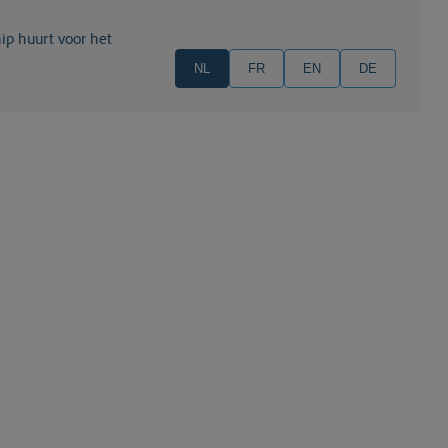
ip huurt voor het
NL
FR
EN
DE