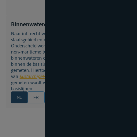
Binnenwateren
naar int. recht wateren die deel uitmaken van een
staatsgebied en niet ressorteren onder de territoriale zee.
Onderscheid wordt gemaakt tussen de maritieme en
non-maritieme binnenwateren. De maritieme
binnenwateren omvatten alle kustwateren die liggen
binnen de basislijn van waar de
territoriale zee
wordt
gemeten. Hiertoe gehoren de baaien en de wateren
van
kustarchipels
waarbij de territoriale zee niet
gemeten wordt vanaf de
laagwaterlijn
doch van rechte
basislijnen.
NL
FR
EN
DE