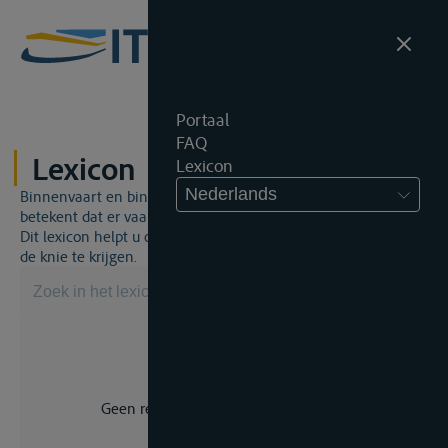
Portaal
FAQ
Lexicon
Lexicon
Nederlands
Binnenvaart en binnenvaartrecht is een unieke wereld. Dat
betekent dat er vaak een specifiek vakjargon gebruikt wordt.
Dit lexicon helpt u om een aantal broodnodige termen onder
de knie te krijgen.
Geen resultaat voor uw zoekopdracht.