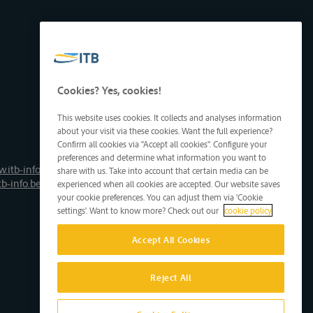
Cookies? Yes, cookies!
This website uses cookies. It collects and analyses information
about your visit via these cookies. Want the full experience?
Confirm all cookies via "Accept all cookies". Configure your
preferences and determine what information you want to
.itb-info.be
share with us. Take into account that certain media can be
tb-info.be
experienced when all cookies are accepted. Our website saves
your cookie preferences. You can adjust them via 'Cookie
settings'. Want to know more? Check out our
cookie policy
Accept All Cookies
Reject All