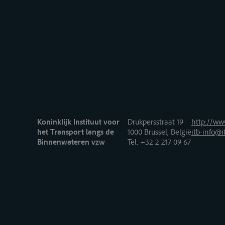
Koninklijk Instituut voor
Drukpersstraat 19
http://www
het Transport langs de
1000 Brussel, België
itb-info@i
Binnenwateren vzw
Tel
: +32 2 217 09 67