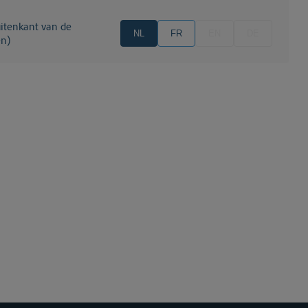
NL
FR
EN
DE
en)