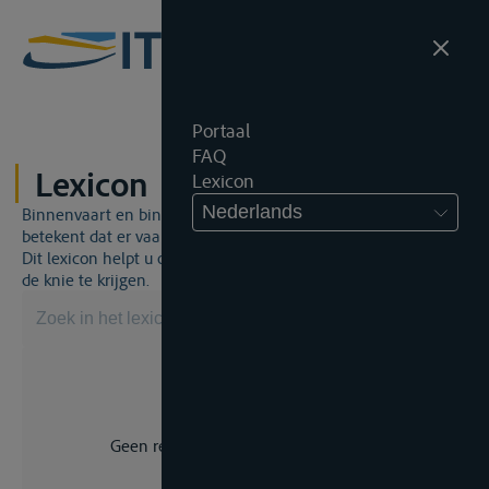
Portaal
FAQ
Lexicon
Lexicon
Nederlands
Binnenvaart en binnenvaartrecht is een unieke wereld. Dat
betekent dat er vaak een specifiek vakjargon gebruikt wordt.
Dit lexicon helpt u om een aantal broodnodige termen onder
de knie te krijgen.
Geen resultaat voor uw zoekopdracht.