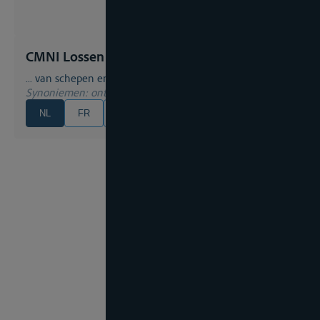
CMNI Lossen
... van schepen en goederen
Synoniemen
: ontladen, ontschepen, uitladen
NL
FR
EN
DE