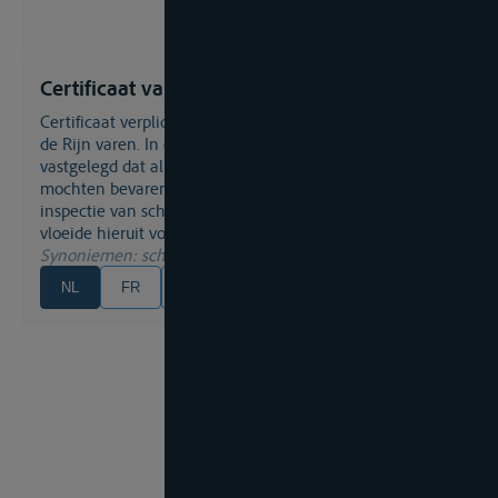
Certificaat van onderzoek
Certificaat verplicht voor schepen die beroepsmatig op
de Rijn varen. In de
Akte van Mannheim
(1868) werd
vastgelegd dat alleen deugdelijke schepen de Rijn
mochten bevaren. Hiermee ontstond de internationale
inspectie van schepen en het Certificaat van Onderzoek
vloeide hieruit voort.
Synoniemen
: scheepsattest
NL
FR
EN
DE