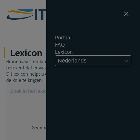
Portaal
FAQ
Lexicon
Lexicon
Nederlands
Binnenvaart en binnenvaartrecht is een unieke wereld. Dat
betekent dat er vaak een specifiek vakjargon gebruikt wordt.
Dit lexicon helpt u om een aantal broodnodige termen onder
de knie te krijgen.
Geen resultaat voor uw zoekopdracht.