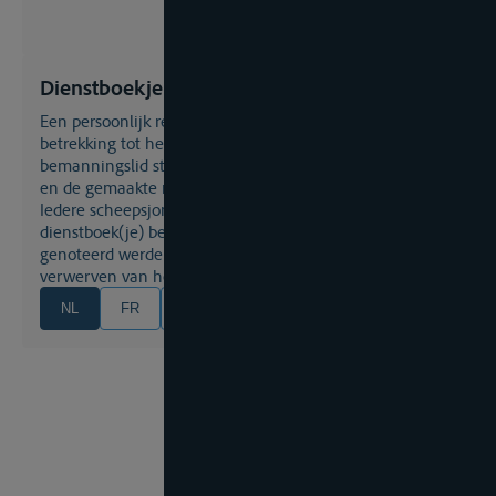
Dienstboekje
Een persoonlijk register waarin de gegevens met
betrekking tot het arbeidsverleden van een
bemanningslid staan genoteerd, met name de vaartijden
en de gemaakte reizen
Iedere scheepsjongen, machinist, etc. moet een
dienstboek(je) bezitten, waar de gevaren reizen in
genoteerd werden. Dit dient bv. als bewijs en eis voor het
verwerven van het Rijnschipperspatent.
NL
FR
EN
DE