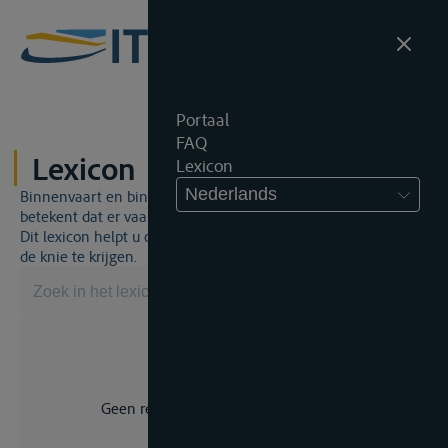
Portaal
FAQ
Lexicon
Lexicon
Nederlands
Binnenvaart en binnenvaartrecht is een unieke wereld. Dat
betekent dat er vaak een specifiek vakjargon gebruikt wordt.
Dit lexicon helpt u om een aantal broodnodige termen onder
de knie te krijgen.
Geen resultaat voor uw zoekopdracht.