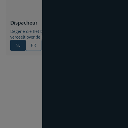
Dispacheur
Degene die het bedrag van de avarij-grosse berekent en
verdeelt over de betrokken partijen
NL
FR
EN
DE