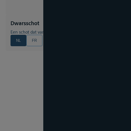
Dwarsschot
Een schot dat van boordwand tot boordwand reikt
NL
FR
EN
DE