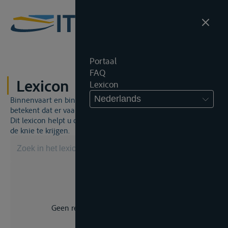
Portaal
FAQ
Lexicon
Lexicon
Nederlands
Binnenvaart en binnenvaartrecht is een unieke wereld. Dat
betekent dat er vaak een specifiek vakjargon gebruikt wordt.
Dit lexicon helpt u om een aantal broodnodige termen onder
de knie te krijgen.
Geen resultaat voor uw zoekopdracht.