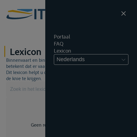
Portaal
FAQ
Lexicon
Lexicon
Nederlands
Binnenvaart en binnenvaartrecht is een unieke wereld. Dat
betekent dat er vaak een specifiek vakjargon gebruikt wordt.
Dit lexicon helpt u om een aantal broodnodige termen onder
de knie te krijgen.
Geen resultaat voor uw zoekopdracht.