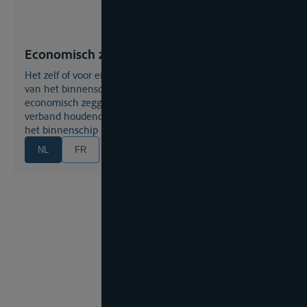
Economisch zeggenschap
Het zelf of voor eigen rekening gebruiken of exploiteren
van het binnenschip, waarbij diegene op wie het
economisch zeggenschap rust, instaat voor de risico’s
verband houdende met het gebruik of de exploitatie van
het binnenschip
NL
FR
EN
DE