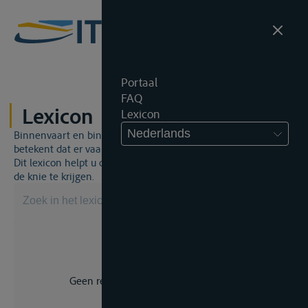
Portaal
FAQ
Lexicon
Lexicon
Nederlands
Binnenvaart en binnenvaartrecht is een unieke wereld. Dat
betekent dat er vaak een specifiek vakjargon gebruikt wordt.
Dit lexicon helpt u om een aantal broodnodige termen onder
de knie te krijgen.
Geen resultaat voor uw zoekopdracht.