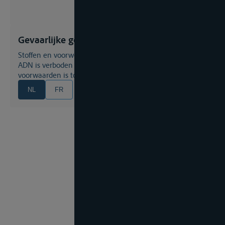
Gevaarlijke goederen
Stoffen en voorwerpen, waarvan het vervoer volgens het
ADN is verboden of slechts onder de daarin opgenomen
voorwaarden is toegestaan
NL
FR
EN
DE