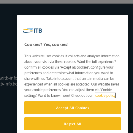
Cookies? Yes, cookies!
This website uses cookies. It collects and analyses information
about your visit via these cookies. Want the full experience?
Confirm all cookies via "Accept all cookies". Configure your
preferences and determine what information you want to
.itb-info.be
share with us. Take into account that certain media can be
tb-info.be
experienced when all cookies are accepted. Our website saves
your cookie preferences. You can adjust them via 'Cookie
settings'. Want to know more? Check out our
cookie policy
Accept All Cookies
Reject All