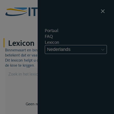
Portaal
FAQ
Lexicon
Lexicon
Nederlands
Binnenvaart en binnenvaartrecht is een unieke wereld. Dat
betekent dat er vaak een specifiek vakjargon gebruikt wordt.
Dit lexicon helpt u om een aantal broodnodige termen onder
de knie te krijgen.
Geen resultaat voor uw zoekopdracht.