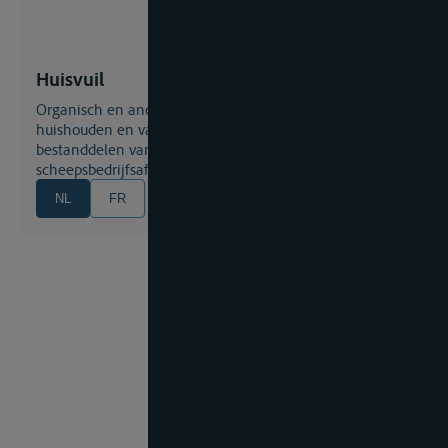
Huisvuil
Organisch en anorganisch afval afkomstig uit het
huishouden en van restaurants, echter zonder
bestanddelen van het overig gedefinieerde
scheepsbedrijfsafval
NL
FR
EN
DE