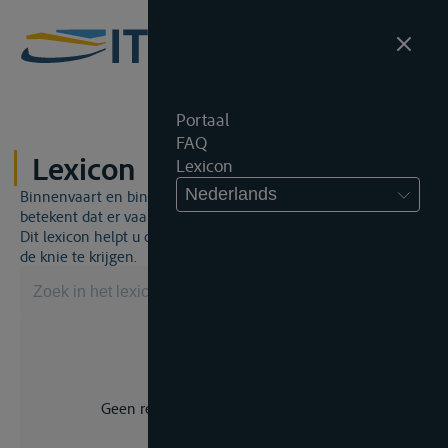
Portaal
FAQ
Lexicon
Lexicon
Nederlands
Binnenvaart en binnenvaartrecht is een unieke wereld. Dat
betekent dat er vaak een specifiek vakjargon gebruikt wordt.
Dit lexicon helpt u om een aantal broodnodige termen onder
de knie te krijgen.
Geen resultaat voor uw zoekopdracht.