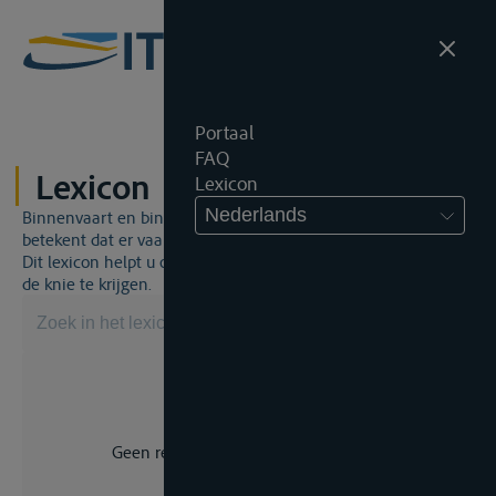
Portaal
FAQ
Lexicon
Lexicon
Nederlands
Binnenvaart en binnenvaartrecht is een unieke wereld. Dat
betekent dat er vaak een specifiek vakjargon gebruikt wordt.
Dit lexicon helpt u om een aantal broodnodige termen onder
de knie te krijgen.
Geen resultaat voor uw zoekopdracht.