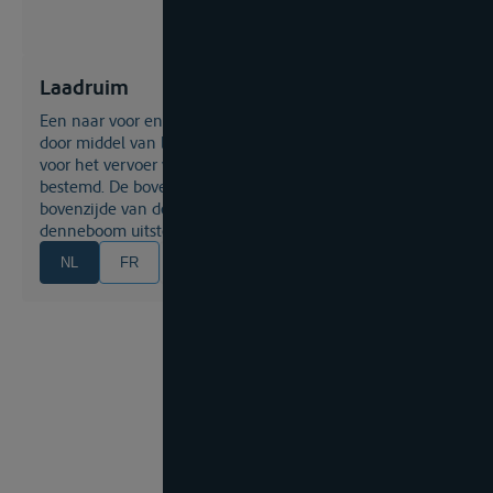
Laadruim
Een naar voor en achter door schotten begrensd, open of
door middel van luiken gesloten deel van het schip, dat
voor het vervoer van goederen in colli of los gestort is
bestemd. De bovenste begrenzing van het laadruim is de
bovenzijde van de denneboom. Lading, die boven de
denneboom uitsteekt, geldt als zijnde aan dek gestuwd
NL
FR
EN
DE