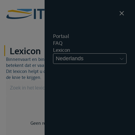
Portaal
FAQ
Lexicon
Lexicon
Nederlands
Binnenvaart en binnenvaartrecht is een unieke wereld. Dat
betekent dat er vaak een specifiek vakjargon gebruikt wordt.
Dit lexicon helpt u om een aantal broodnodige termen onder
de knie te krijgen.
Geen resultaat voor uw zoekopdracht.