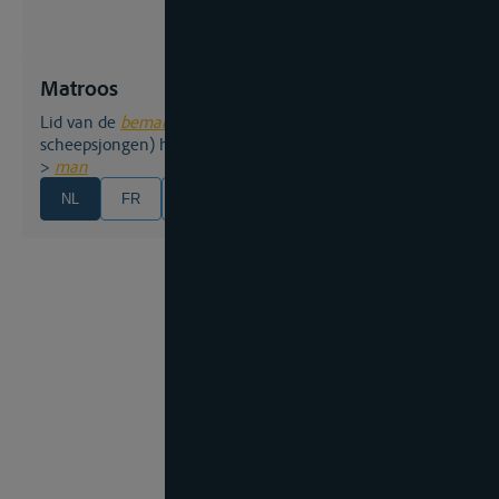
Matroos
lid van de
bemanning
, scheepshulp die (als
scheepsjongen) het vak van schipper heeft geleerd;
>
man
NL
FR
EN
DE