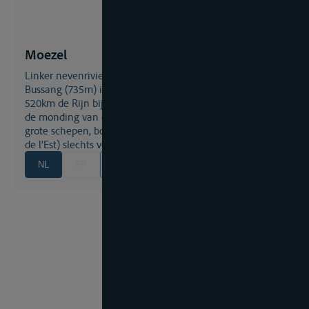
Moezel
linker nevenrivier van de
Rijn
- ontspringt aan de Col de
Bussang (735m) in de zuidelijke Vogezen en bereikt na
520km de Rijn bij Koblenz. Van Neuves-Maisons tot aan
de monding van de Rijn is de Moezel bevaarbaar voor
grote schepen, boven Neuves-Maisons tot Epinal (Canal
de l'Est) slechts voor péniches tot 300t.
NL
FR
EN
DE