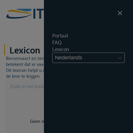
Portaal
FAQ
Lexicon
Lexicon
Nederlands
Binnenvaart en binnenvaartrecht is een unieke wereld. Dat
betekent dat er vaak een specifiek vakjargon gebruikt wordt.
Dit lexicon helpt u om een aantal broodnodige termen onder
de knie te krijgen.
Geen resultaat voor uw zoekopdracht.