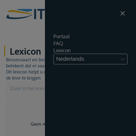
Portaal
FAQ
Lexicon
Lexicon
Nederlands
Binnenvaart en binnenvaartrecht is een unieke wereld. Dat
betekent dat er vaak een specifiek vakjargon gebruikt wordt.
Dit lexicon helpt u om een aantal broodnodige termen onder
de knie te krijgen.
Geen resultaat voor uw zoekopdracht.