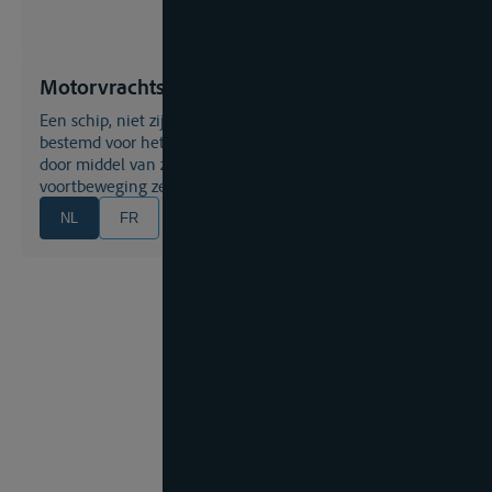
Motorvrachtschip
Een schip, niet zijnde een motortankschip, dat is
bestemd voor het vervoer van goederen en gebouwd om
door middel van zijn eigen mechanische middelen tot
voortbeweging zelfstandig te varen
NL
FR
EN
DE