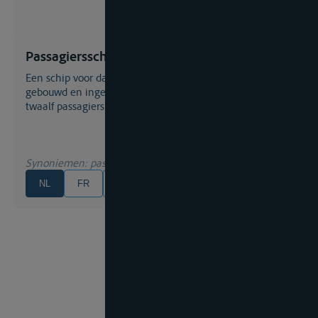
Passagiersschip
Een schip voor dagtochten of een hotelschip dat is
gebouwd en ingericht voor het vervoer van meer dan
twaalf passagiers
Synoniemen
: passagiersboot
NL
FR
EN
DE