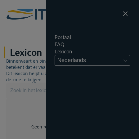
Portaal
FAQ
Lexicon
Lexicon
Nederlands
Binnenvaart en binnenvaartrecht is een unieke wereld. Dat
betekent dat er vaak een specifiek vakjargon gebruikt wordt.
Dit lexicon helpt u om een aantal broodnodige termen onder
de knie te krijgen.
Geen resultaat voor uw zoekopdracht.