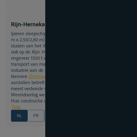
Rijn-Hernekanaalschip
ijzeren sleepschip waarvan de afmetingen (80 m x 9,50
m x 2,50/2,80 m) waren aangepast aan die van de
sluizen van het
Rijn-Hernekanaal
, maar het voer echter
ook op de
Rijn
. Het schip met een draagkracht van
ongeveer 1350 t werd in groot aantal ingezet bij het
transport van massagoederen (kolen, erts) voor de
industrie aan de
Roer
. Tesamen met het
kleinere
Dortmund-Ems-kanaalschip
behoort het wat
aantallen betreft en geografisch tot de in de Rijnvaart
meest verbreide scheepstypes. Na de Tweede
Wereldoorlog werden vele boten achteraf gemotoriseerd.
Hun constructie was de basis voor het
Johann-Welker-
Type
.
NL
FR
EN
DE