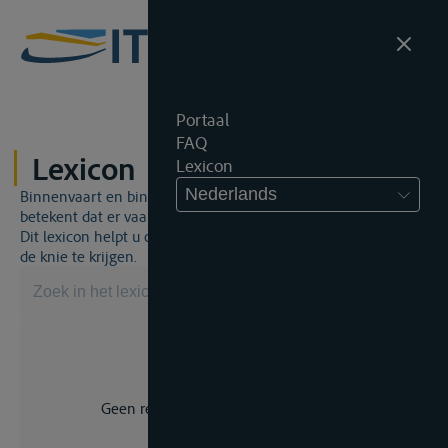
Portaal
FAQ
Lexicon
Lexicon
Nederlands
Binnenvaart en binnenvaartrecht is een unieke wereld. Dat
betekent dat er vaak een specifiek vakjargon gebruikt wordt.
Dit lexicon helpt u om een aantal broodnodige termen onder
de knie te krijgen.
Geen resultaat voor uw zoekopdracht.