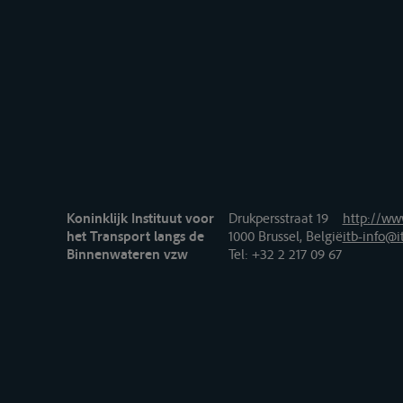
Koninklijk Instituut voor
Drukpersstraat 19
http://www
het Transport langs de
1000 Brussel, België
itb-info@i
Binnenwateren vzw
Tel
: +32 2 217 09 67