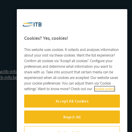
Cookies? Yes, cookies!
This website uses cookies. It collects and analyses information
about your visit via these cookies. Want the full experience?
Confirm all cookies via "Accept all cookies". Configure your
preferences and determine what information you want to
.itb-info.be
share with us. Take into account that certain media can be
tb-info.be
experienced when all cookies are accepted. Our website saves
your cookie preferences. You can adjust them via 'Cookie
settings'. Want to know more? Check out our
cookie policy
Accept All Cookies
Reject All