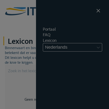
Portaal
FAQ
Lexicon
Lexicon
Nederlands
Binnenvaart en binnenvaartrecht is een unieke wereld. Dat
betekent dat er vaak een specifiek vakjargon gebruikt wordt.
Dit lexicon helpt u om een aantal broodnodige termen onder
de knie te krijgen.
Geen resultaat voor uw zoekopdracht.