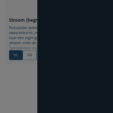
Stroom (begrip)
Natuurlijke waterloop welke, afhankelijk van de
zwaartekracht, in zijn bed van een hoger gelegen bron
naar een lager gelegen waterloop of meer stroomt;
stroom
: rivier die in zee afwatert.
Synoniemen
: rivier
NL
FR
EN
DE